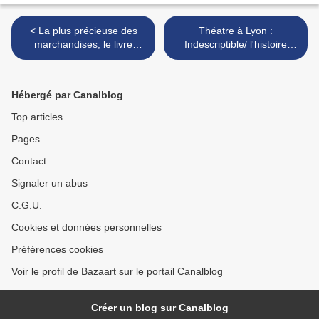
< La plus précieuse des
Théatre à Lyon :
marchandises, le livre
Indescriptible/ l'histoire
illustré pour prolonger le
d'une aventure et d'une
plaisir du film
belle utopie >
Hébergé par Canalblog
Top articles
Pages
Contact
Signaler un abus
C.G.U.
Cookies et données personnelles
Préférences cookies
Voir le profil de Bazaart sur le portail Canalblog
Créer un blog sur Canalblog