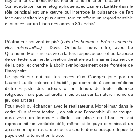
Beyrouth des années 80 est tout en émotion et en cruauté.
Son adaptation cinématographique avec
Laurent Lafitte
dans le
rôle principal est une œuvre qui interroge la puissance de l’art
face aux réalités les plus dures, tout en offrant un regard sensible
et nuancé sur un Liban des années 80 déchiré.
Réalisateur souvent inspiré (
Loin des hommes, Frères ennemis,
Nos retrouvailles)
David Oelhoffen nous offre, avec Le
Quatrième Mur, une œuvre à la fois respectueuse et audacieuse
de ce texte qui met la création théâtrale au firmament au service
de la paix, et cherche à abolir symboliquement cette frontière de
l’imaginaire.
Le spectateur qui suit les traces d'un Goerges joué par un
Laurent Lafitte intense et habité, qui demande à ses comédiens
d’être « juste des acteurs », en dehors de toute influence
religieuse mais pas culturelle, mais aussi sur la nature même du
jeu des artistes
Pour avoir pu échanger avec le réalisateur à Montélimar dans le
cadre d'un récent festival , on sait que l'ensemble d'une troupe
aura vécu un tournage difficile, sur place au Liban, ce qui
représentait un véritable défi, même si le pays connaissait un
apaisement qui n'aura été que de courte durée puisque depuis le
pays s'est fortement embrasé.