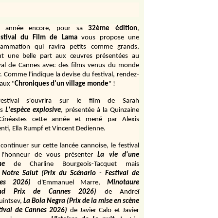
e année encore, pour sa
32ème édition
,
stival du Film de Lama
vous propose une
rammation qui ravira petits comme grands,
ant une belle part aux œuvres présentées au
ival de Cannes avec des films venus du monde
r. Comme l'indique la devise du festival, rendez-
aux "
Chroniques d'un village monde
" !
estival s'ouvrira sur le film de Sarah
s
L'espèce explosive
, présentée à la Quinzaine
Cinéastes cette année et mené par Alexis
ti, Ella Rumpf et Vincent Dedienne.
continuer sur cette lancée cannoise, le festival
 l'honneur de vous présenter
La vie d'une
me
de
Charline Bourgeois-Tacquet
mais
Notre Salut (Prix du Scénario - Festival de
es 2026)
d'Emmanuel Marre,
Minotaure
and Prix de Cannes 2026)
de Andreï
uintsev,
La Bola Negra (Prix de la mise en scène
tival de Cannes 2026)
de Javier Calo et Javier