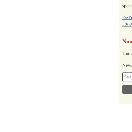
spect
De l'
- 202
Nou
Une 
News