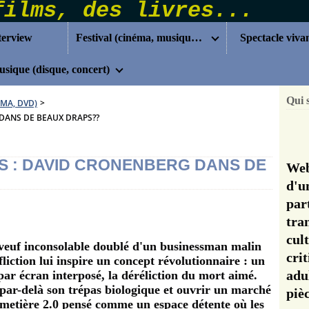
terview
Festival (cinéma, musique...)
Spectacle viva
sique (disque, concert)
Qui 
ÉMA, DVD)
>
 DANS DE BEAUX DRAPS??
LS : DAVID CRONENBERG DANS DE
Web
d'u
pa
tra
cul
h veuf inconsolable doublé d'un businessman malin
cri
liction lui inspire un concept révolutionnaire : un
adu
 par écran interposé, la déréliction du mort aimé.
par-delà son trépas biologique et ouvrir un marché
pi
imetière 2.0 pensé comme un espace détente où les