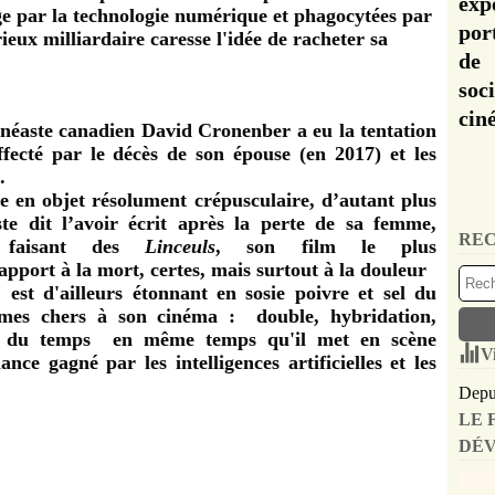
exp
rge par la technologie numérique et phagocytées par
por
ieux milliardaire caresse l'idée de racheter sa
de 
soc
cin
inéaste canadien David Cronenber a eu la tentation
ffecté par le décès de son épouse (en 2017) et les
.
e en objet résolument crépusculaire, d’autant plus
te dit l’avoir écrit après la perte de sa femme,
REC
, faisant des
Linceuls
, son film le plus
pport à la mort, certes, mais surtout à la douleur
st d'ailleurs étonnant en sosie poivre et sel du
mes chers à son cinéma : double, hybridation,
ilité du temps en même temps qu'il met en scène
V
ce gagné par les intelligences artificielles et les
Depui
LE 
DÉV