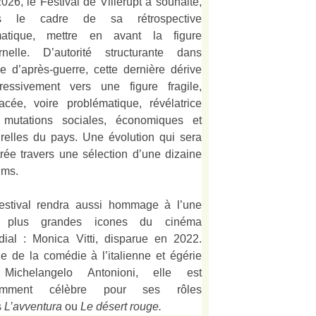
026, le Festival de Villerupt a souhaité,
s le cadre de sa rétrospective
matique, mettre en avant la figure
rnelle. D’autorité structurante dans
alie d’après-guerre, cette dernière dérive
ressivement vers une figure fragile,
acée, voire problématique, révélatrice
 mutations sociales, économiques et
urelles du pays. Une évolution qui sera
strée travers une sélection d’une dizaine
lms.
estival rendra aussi hommage à l’une
 plus grandes icones du cinéma
ial : Monica Vitti, disparue en 2022.
e de la comédie à l’italienne et égérie
Michelangelo Antonioni, elle est
amment célèbre pour ses rôles
s
L’
avventura
ou
Le désert rouge
.