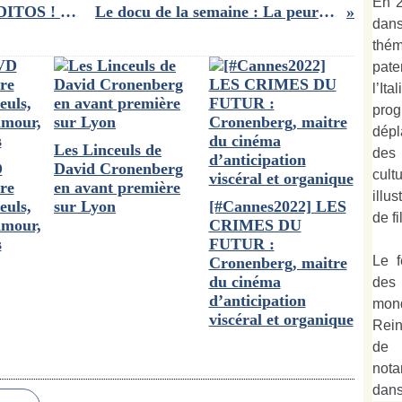
En 2
COUP DE ❤️ pour la série "MALDITOS ! " tragédie shakespearienne chez les Gitans
Le docu de la semaine : La peur au ventre, de Léa Clermont-Dion
dan
thé
pate
l’It
prog
dépl
Les Linceuls de
des
D
David Cronenberg
cult
re
en avant première
illu
euls,
sur Lyon
[#Cannes2022] LES
de fi
amour,
CRIMES DU
s
FUTUR :
Le f
Cronenberg, maitre
du cinéma
des
d’anticipation
mond
viscéral et organique
Rein
de 
not
dan