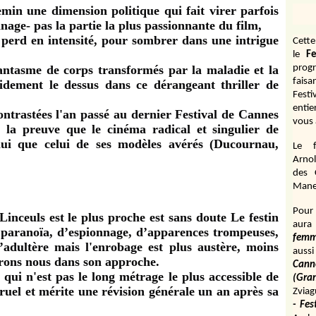
min une dimension politique qui fait virer parfois
nnage- pas la partie la plus passionnante du film,
 perd en intensité, pour sombrer dans une intrigue
Cett
le
Fe
fantasme de corps transformés par la maladie et la
prog
fais
idement le dessus dans ce dérangeant thriller de
Fest
entie
ontrastées l'an passé au dernier Festival de Cannes
vous 
e, la preuve que le cinéma radical et singulier de
ui que celui de ses modèles avérés (Ducournau,
Le f
Arnol
des 
Manen
Pour 
nceuls est le plus proche est sans doute Le festin
aura
paranoïa, d’espionnage, d’apparences trompeuses,
fem
d’adultère mais l'enrobage est plus austère, moins
aussi
dirons nous dans son approche.
Cann
 qui n'est pas le long métrage le plus accessible de
(Gr
cruel et mérite une révision générale un an après sa
Zviag
- Fes