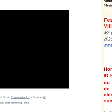
Ambr
Mysi
Fes
Vil
e
4
9
202
www.
Ho
et
r
du 
de 
él
o à 08:10 -
Commentaires [
…
]
- Permalien [
#
]
son
ags:
david cronenberg
,
deuil