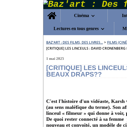
Home
Cinéma
In
Lectures en tous genres
Mu
BAZ'ART : DES FILMS, DES LIVRES...
>
FILMS (CIN
[CRITIQUE] LES LINCEULS : DAVID CRONENBERG
1 mai 2025
[CRITIQUE] LES LINCEU
BEAUX DRAPS??
C'est l'histoire d'un vidéaste, Kars
(au sens maléfique du terme). Son aff
linceul « filmeur » qui donne à voir,
De quoi rester connecté à sa femme 
nouveau et convoité, un modèle de c