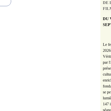
DE 
FILM
DU 
SEP
Le fe
2026 
Vérit
par l
prése
cultu
enric
fonda
se pe
lumiè
147 i
séanc