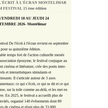
L'ÉCRIT À L'ÉCRAN MONTELIMAR
 FESTIVAL 15 ème édition
VENDREDI 18 AU JEUDI 24
TEMBRE 2026- Montélimar
stival De l'écrit à l'écran revient en septembre
pour sa quinzième édition.
able temps fort de l'action culturelle menée
'association éponyme, le festival conjugue au
nt cinéma et littérature, crée des ponts inter-
rels et interartistiques stimulants et
hissants. Il s'articule autour de 3 axes
mentaux: ce qui s’écrit, ce qui se dit et ce qui
nse, sur la toile comme au-delà, et les met en
re. En 2025, le festival a accueilli plus de
nvités, organisé 140 événements dont 89
es de cinéma et réuni plus de 33 000