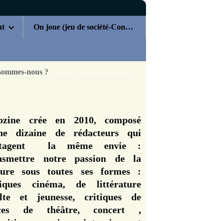
nt
On joue (jeu de société-Concours)
sommes-nous ?
zine crée en 2010, composé
ne dizaine de rédacteurs qui
rtagent la même envie :
nsmettre notre passion de la
ture sous toutes ses formes :
tiques cinéma, de littérature
lte et jeunesse, critiques de
èces de théâtre, concert ,