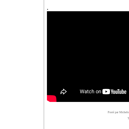
.
Posté par Micheli
T