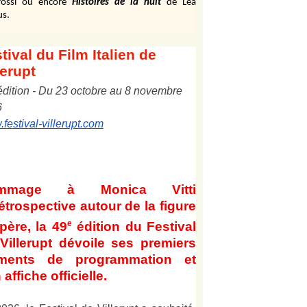
ossi ou encore
Histoires de la nuit
de Léa
us.
tival
du Film Italien de
lerupt
édition
-
Du
2
3
octobre au
8
novembre
6
festival-villerupt.com
mmage à Monica Vitti
étrospective autour de la figure
e
père, la 49
édition du Festival
Villerupt dévoile ses premiers
éments de programmation et
 affiche officielle
.