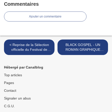
Commentaires
Ajouter un commentaire
< Reprise de la Sélection
BLACK GOSPEL - UN
officielle du Festival de
ROMAN GRAPHIQUE
Cannes 2025 du 9 au 17
DIGNE DES PLUS NOIRES
juin au Lumière Terreaux (
"CRIME STORIES"
Lyon)
AMERICAINES >
Hébergé par Canalblog
Top articles
Pages
Contact
Signaler un abus
C.G.U.