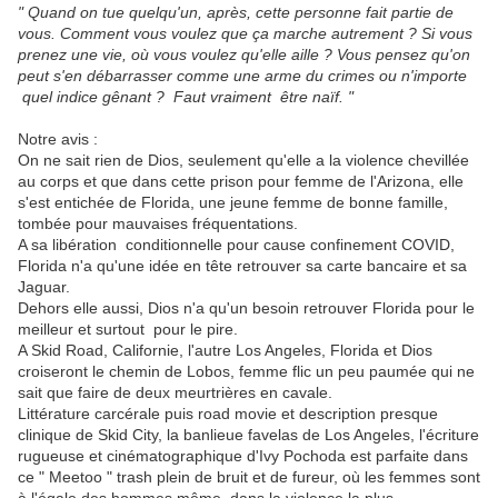
" Quand on tue quelqu'un, après, cette personne fait partie de
vous. Comment vous voulez que ça marche autrement ? Si vous
prenez une vie, où vous voulez qu'elle aille ? Vous pensez qu'on
peut s'en débarrasser comme une arme du crimes ou n'importe
quel indice gênant ? Faut vraiment être naïf. "
Notre avis :
On ne sait rien de Dios, seulement qu'elle a la violence chevillée
au corps et que dans cette prison pour femme de l'Arizona, elle
s'est entichée de Florida, une jeune femme de bonne famille,
tombée pour mauvaises fréquentations.
A sa libération conditionnelle pour cause confinement COVID,
Florida n'a qu'une idée en tête retrouver sa carte bancaire et sa
Jaguar.
Dehors elle aussi, Dios n'a qu'un besoin retrouver Florida pour le
meilleur et surtout pour le pire.
A Skid Road, Californie, l'autre Los Angeles, Florida et Dios
croiseront le chemin de Lobos, femme flic un peu paumée qui ne
sait que faire de deux meurtrières en cavale.
Littérature carcérale puis road movie et description presque
clinique de Skid City, la banlieue favelas de Los Angeles, l'écriture
rugueuse et cinématographique d'Ivy Pochoda est parfaite dans
ce " Meetoo " trash plein de bruit et de fureur, où les femmes sont
à l'égale des hommes même dans la violence la plus