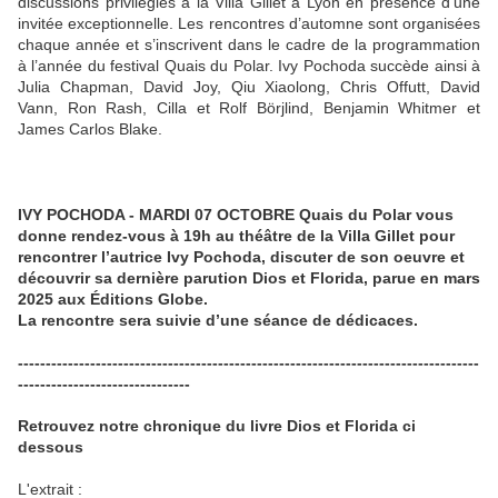
discussions privilégiés à la Villa Gillet à Lyon en présence d’une
invitée exceptionnelle. Les rencontres d’automne sont organisées
chaque année et s’inscrivent dans le cadre de la programmation
à l’année du festival Quais du Polar. Ivy Pochoda succède ainsi à
Julia Chapman, David Joy, Qiu Xiaolong, Chris Offutt, David
Vann, Ron Rash, Cilla et Rolf Börjlind, Benjamin Whitmer et
James Carlos Blake.
IVY POCHODA - MARDI 07 OCTOBRE Quais du Polar vous
donne rendez-vous à 19h au théâtre de la Villa Gillet pour
rencontrer l’autrice Ivy Pochoda, discuter de son oeuvre et
découvrir sa dernière parution Dios et Florida, parue en mars
2025 aux Éditions Globe.
La rencontre sera suivie d’une séance de dédicaces.
-----------------------------------------------------------------------------------
-------------------------------
Retrouvez notre chronique du livre Dios et Florida ci
dessous
L'extrait :