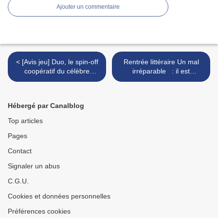
Ajouter un commentaire
< [Avis jeu] Duo, le spin-off
Rentrée littéraire Un mal
coopératif du célèbre
irréparable : il est
CélestIa
comment le dernier roman
de Lionel Duroy? >
Hébergé par Canalblog
Top articles
Pages
Contact
Signaler un abus
C.G.U.
Cookies et données personnelles
Préférences cookies