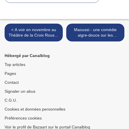
< A voir en novembre au
Maoussi - une comédie
Théâtre de la Croix Rousse
aigre-douce sur les
- La chair est triste hélas :
présomptions de l'amour
magnétique Anna Mouglalis
(Exclusivité Arte ): >
–
Hébergé par Canalblog
Top articles
Pages
Contact
Signaler un abus
C.G.U.
Cookies et données personnelles
Préférences cookies
Voir le profil de Bazaart sur le portail Canalblog