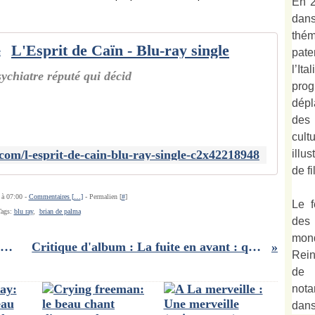
En 2
dan
thé
L'Esprit de Caïn - Blu-ray single
pate
l’It
ychiatre réputé qui décid
prog
dépl
des
cult
com/l-esprit-de-cain-blu-ray-single-c2x42218948
illu
de fi
 à 07:00 -
Commentaires [
…
]
- Permalien [
#
]
Le f
Tags:
blu ray
,
brian de palma
des
mond
JASON ISAACS AU MUSÉE CINÉMA & MINIATURE DE LYON
Critique d'album : La fuite en avant : que vaut le nouvel album d’Orelsan ?
Rein
de 
not
dan