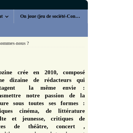
nt
On joue (jeu de société-Concours)
sommes-nous ?
zine crée en 2010, composé
ne dizaine de rédacteurs qui
rtagent la même envie :
nsmettre notre passion de la
ture sous toutes ses formes :
tiques cinéma, de littérature
lte et jeunesse, critiques de
èces de théâtre, concert ,