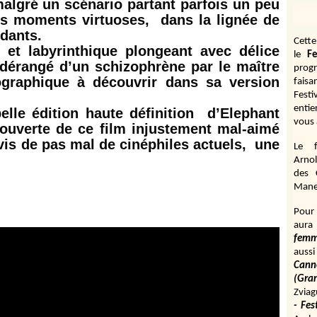
lgré un scénario partant parfois un peu
nds moments virtuoses,
dans la lignée de
édants.
Cett
 et labyrinthique plongeant avec délice
le
Fe
t dérangé d’un schizophrène par le maître
prog
ographique à découvrir dans sa version
fais
Fest
entie
belle édition haute définition d’Elephant
vous 
ouverte de ce film injustement mal-aimé
avis de pas mal de cinéphiles actuels, une
Le f
Arnol
des 
Manen
Pour 
aura
fem
aussi
Cann
(Gr
Zviag
- Fes