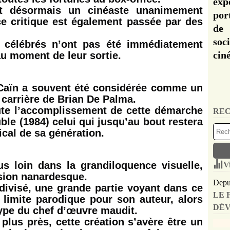
exp
t désormais un cinéaste unanimement
por
e critique est également passée par des
de 
soc
 célébrés n’ont pas été immédiatement
cin
 au moment de leur sortie.
 Caïn a souvent été considérée comme un
 carrière de Brian De Palma.
ute l’accomplissement de cette démarche
REC
ble (1984) celui qui jusqu’au bout restera
dical de sa génération.
s loin dans la grandiloquence visuelle,
V
ssion nanardesque.
Depui
divisé, une grande partie voyant dans ce
LE 
limite parodique pour son auteur, alors
DÉV
type du chef d’œuvre maudit.
lus près, cette création s’avère être un