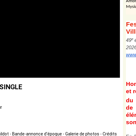
Ambr
Mysi
Fes
Vil
e
4
9
202
www.
Ho
 SINGLE
et
r
du 
de 
ur
él
son
ildot - Bande-annonce d'époque - Galerie de photos - Crédits