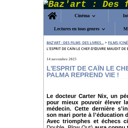
Home
Cinéma
In
Lectures en tous genres
Mu
BAZ'ART : DES FILMS, DES LIVRES...
>
FILMS (CIN
L'ESPRIT DE CAÏN LE CHEF-D’ŒUVRE MAUDIT DE 
14 novembre 2025
L'ESPRIT DE CAÏN LE C
PALMA REPREND VIE !
Le docteur Carter Nix, un pé
pour mieux pouvoir élever la
médecin. Cette dernière s’i
son mari porte à l’éducation d
Avec triomphes et échecs c
Double, Blow Out)
aura connu t