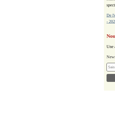
spect
De l'
- 202
Nou
Une 
News