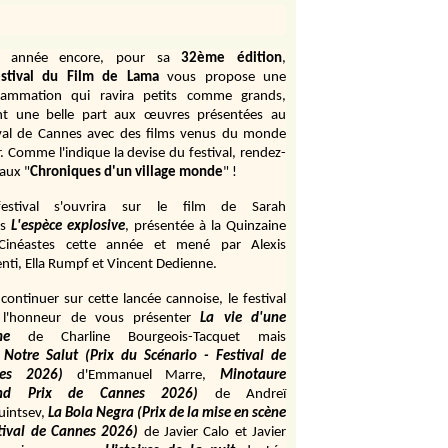
e année encore, pour sa
32ème édition
,
stival du Film de Lama
vous propose une
rammation qui ravira petits comme grands,
ant une belle part aux œuvres présentées au
ival de Cannes avec des films venus du monde
r. Comme l'indique la devise du festival, rendez-
aux "
Chroniques d'un village monde
" !
estival s'ouvrira sur le film de Sarah
s
L'espèce explosive
, présentée à la Quinzaine
Cinéastes cette année et mené par Alexis
ti, Ella Rumpf et Vincent Dedienne.
continuer sur cette lancée cannoise, le festival
 l'honneur de vous présenter
La vie d'une
me
de
Charline Bourgeois-Tacquet
mais
Notre Salut (Prix du Scénario - Festival de
es 2026)
d'Emmanuel Marre,
Minotaure
and Prix de Cannes 2026)
de Andreï
uintsev,
La Bola Negra (Prix de la mise en scène
tival de Cannes 2026)
de Javier Calo et Javier