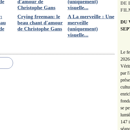
DE 
FILM
:
Crying freeman: le
A La merveille : Une
DU 
eau
beau chant d'amour
merveille
de
de Christophe Gans
(uniquement)
SEP
visuelle...
Le fe
2026 
Vérit
par l
prése
cultu
enric
fonda
se pe
lumiè
147 i
séanc