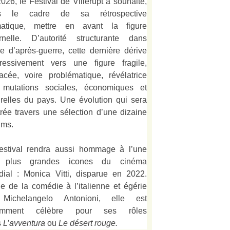
026, le Festival de Villerupt a souhaité,
s le cadre de sa rétrospective
matique, mettre en avant la figure
rnelle. D’autorité structurante dans
alie d’après-guerre, cette dernière dérive
ressivement vers une figure fragile,
acée, voire problématique, révélatrice
 mutations sociales, économiques et
urelles du pays. Une évolution qui sera
strée travers une sélection d’une dizaine
lms.
estival rendra aussi hommage à l’une
 plus grandes icones du cinéma
ial : Monica Vitti, disparue en 2022.
e de la comédie à l’italienne et égérie
Michelangelo Antonioni, elle est
amment célèbre pour ses rôles
s
L’
avventura
ou
Le désert rouge
.