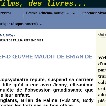
terview
Festival (cinéma, musique...)
Spectacle viva
sique (disque, concert)
Qui 
ÉMA, DVD)
>
BRIAN DE PALMA REPREND VIE !
HEF-D’ŒUVRE MAUDIT DE BRIAN DE
Web
d'u
pa
tra
dopsychiatre réputé, suspend sa carrière
cul
 fille qu’il a eue avec Jenny, elle-même
cri
nquiète de l’obsession grandissante que
adu
e leur enfant.
inglants, Brian de Palma
(Pulsions, Body
pi
outes les fortunes au box-office.