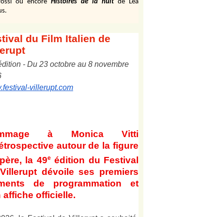
ossi ou encore
Histoires de la nuit
de Léa
us.
tival
du Film Italien de
lerupt
édition
-
Du
2
3
octobre au
8
novembre
6
festival-villerupt.com
mmage à Monica Vitti
étrospective autour de la figure
e
père, la 49
édition du Festival
Villerupt dévoile ses premiers
éments de programmation et
 affiche officielle
.