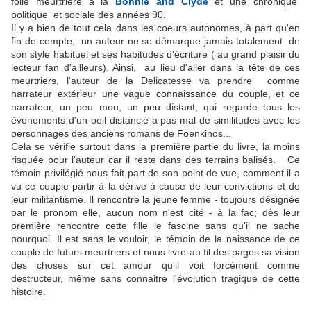
folie meurtrière à la
Bonnie and Clyde
et une chronique
politique et sociale des années 90.
Il y a bien de tout cela dans les coeurs autonomes, à part qu'en
fin de compte, un auteur ne se démarque jamais totalement de
son style habituel et ses habitudes d'écriture ( au grand plaisir du
lecteur fan d'ailleurs). Ainsi, au lieu d'aller dans la tête de ces
meurtriers, l'auteur de la Delicatesse va prendre comme
narrateur extérieur une vague connaissance du couple, et ce
narrateur, un peu mou, un peu distant, qui regarde tous les
évenements d'un oeil distancié a pas mal de similitudes avec les
personnages des anciens romans de Foenkinos...
Cela se vérifie surtout dans la première partie du livre, la moins
risquée pour l'auteur car il reste dans des terrains balisés. Ce
témoin privilégié nous fait part de son point de vue, comment il a
vu ce couple partir à la dérive à cause de leur convictions et de
leur militantisme. Il rencontre la jeune femme - toujours désignée
par le pronom elle, aucun nom n'est cité - à la fac; dès leur
première rencontre cette fille le fascine sans qu'il ne sache
pourquoi. Il est sans le vouloir, le témoin de la naissance de ce
couple de futurs meurtriers et nous livre au fil des pages sa vision
des choses sur cet amour qu'il voit forcément comme
destructeur, même sans connaitre l'évolution tragique de cette
histoire.