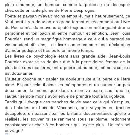
plein d'humour, un humour, comme la politesse du désespoir
chez cette brillante plume de Pierre Desproges.
Poète et paysan m'avait moins emballé, mais heureusement, ce
Veuf sorti il y a deux an en grand format et récemment au Livre
de Poche m'a de nouveau épaté toujours en mélangeant drame
personnel et ton badin et entre humour et émotion. Jean louis
Fournier rend un magnifique hommage à celle qui a partagé sa
vie pendant 40 ans, ce livre sonne comme une déclaration
d'amour pudique et très belle en même temps.
Les livres de psychologie étant sans grande aide, Jean-Louis
Fournier exorcise sa douleur due à la perte de sa femme de la
plus belle des manières, entre poésie et humour, même si celui-ci
est doux-amer.
L'auteur couche sur papier sa douleur suite à la perte de l'être
aimé. Et pour cela, il aime les métaphores et un humour un peu
doux amer, le même que dans où on va papa, sauf que la,
l'auteur semble moins avoir envie de prendre tout à la rigolade.
Tandis qu'il évoque ces tranches de vie avec celle qui n'est plus,
des balades au bois de Vincennes, aux voyages en traction
décapotée, en passant par les brillants documentaires qu'elle a
réalisés, les souvenirs se raniment sous sa plume, redonnent
consistance et chair à ce bonheur qui existe plus. Un très bel
ouvrage!!