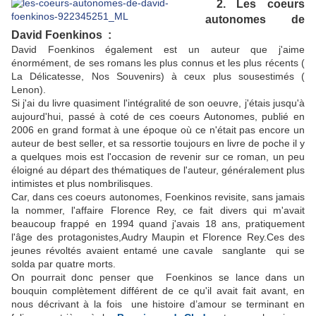
2. Les coeurs
autonomes de
David Foenkinos :
David Foenkinos également est un auteur que j'aime
énormément, de ses romans les plus connus et les plus récents (
La Délicatesse, Nos Souvenirs) à ceux plus sousestimés (
Lenon).
Si j'ai du livre quasiment l'intégralité de son oeuvre, j'étais jusqu'à
aujourd'hui, passé à coté de ces coeurs Autonomes, publié en
2006 en grand format à une époque où ce n'était pas encore un
auteur de best seller, et sa ressortie toujours en livre de poche il y
a quelques mois est l'occasion de revenir sur ce roman, un peu
éloigné au départ des thématiques de l'auteur, généralement plus
intimistes et plus nombrilisques.
Car, dans ces coeurs autonomes, Foenkinos revisite, sans jamais
la nommer, l'affaire Florence Rey, ce fait divers qui m'avait
beaucoup frappé en 1994 quand j'avais 18 ans, pratiquement
l'âge des protagonistes,Audry Maupin et Florence Rey.Ces des
jeunes révoltés avaient entamé une cavale sanglante qui se
solda par quatre morts.
On pourrait donc penser que Foenkinos se lance dans un
bouquin complètement différent de ce qu'il avait fait avant, en
nous décrivant à la fois une histoire d’amour se terminant en