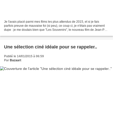
Je l'avais placé parmi mes films les plus attendus de 2015, et si je fais
parfois preuve de mauvaise foi (si peu), ce coup ci, je n'étais pas vraiment
dupe : je me doutais bien que "Les Souvenirs", le nouveau film de Jean-Paul
Rouve, n'allait pas finir...
Une sélection ciné idéale pour se rappeler..
Publié le 14/01/2015 à 06:59
Par
Bazaart