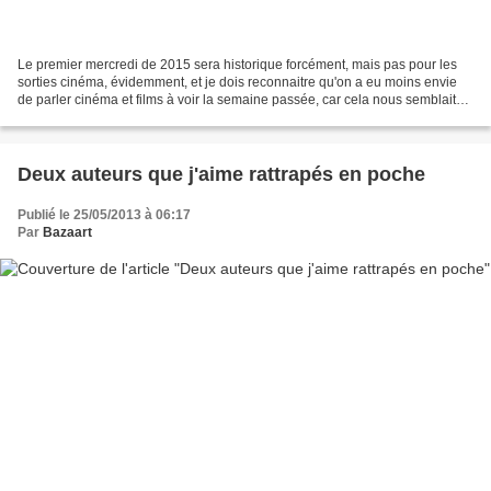
Le premier mercredi de 2015 sera historique forcément, mais pas pour les
sorties cinéma, évidemment, et je dois reconnaitre qu'on a eu moins envie
de parler cinéma et films à voir la semaine passée, car cela nous semblait
un peu dérisoire comparé à l'actualité....
Deux auteurs que j'aime rattrapés en poche
Publié le 25/05/2013 à 06:17
Par
Bazaart