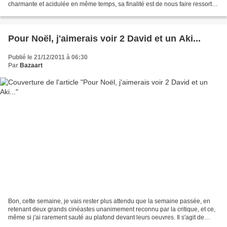
charmante et acidulée en même temps, sa finalité est de nous faire ressortir
de la salle de cinéma le sourire aux...
Pour Noël, j'aimerais voir 2 David et un Aki...
Publié le 21/12/2011 à 06:30
Par
Bazaart
Bon, cette semaine, je vais rester plus attendu que la semaine passée, en
retenant deux grands cinéastes unanimement reconnu par la critique, et ce,
même si j'ai rarement sauté au plafond devant leurs oeuvres. Il s'agit de
David Cronenberg et d'Aki Kaurismaki....