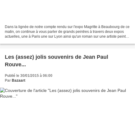
Dans la lignée de notre compte rendu sur l'expo Magritte à Beaubourg de ce
matin, on continue à vous parler de grands peintres à travers deux expos
actuelles, une à Paris une sur Lyon ainsi qu'un roman sur une artiste peintre
au si tragique destin : 1.Bernard...
Les (assez) jolis souvenirs de Jean Paul
Rouve...
Publié le 30/01/2015 à 06:00
Par
Bazaart