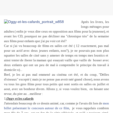
Après les livres, les
longs métrages pour
adultes ( enfin je veux dire ceux en opposition aux films pour la jeunesse), et
avant les CD, pourquoi ne pas décliner ma "chronique trio" de la semaine
aux films pour enfants que j'ai pu voir cet été?
Car si j'ai vu beaucoup de films en salles cet été ( 12 exactement, pas mal
pour un actif avec deux jeunes enfants, non?), je ne pouvais pas non plus
squatter les salles de ciné sans y amener de temps en temps mes loustics et
ainsi tenter de iberer la maman qui essayait vaille que vaille de bosser avec
deux enfants qui ont un peu de mal à comprendre le principe du travail à
domicile:o)...
Bref, je les ai pas mal emmené au cinéma cet été, et du coup, "Drôles
d'oiseaux" excepté ( mais je ne pense pas avoir raté grand chose), nous avons
vu tous les gros films pour tous petits qui sont sortis en salles en juillet et
aout, avec un bonheur divers. Allons y, si vous voulez bien, en faisant une
revue, du pire au ...meilleur :
1
.Oggy et les cafards
J'attendais beaucoup de ce dessin animé, car, comme je l'avais dit lors de
mon
billet présentant le concours autour de ce film
, je vous rappelais combien
mon fils de 7 ans est un fan de la série télévisée, et qu'il a toujours aimé,