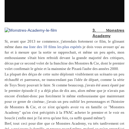
3.
onstres
M
Academy
Si, avant que 2013 ne commence, j'attendais fortement ce film, le glissant
même dans
ma liste des 10 films les plus espérés
je dois vous avouer qu' au
fur et à mesure que la sortie se rapprochait, et même un peu après, mon
enthousiasme s'était bien refroidi devant la grande majorité des critiques,
décus par ce second volet de la franchise des Monstres & Cie, dont le premier
volet confirmait le génie et la mainmise de Pixarà l'aube des années 2000.
La plupart des déçus de cette suite déplorait visiblement un scénario un peu
réchauffé et paresseux, ne transcendant pas l'idée de départ, comme la série
de Toys Story pouvait le faire. Si comme beaucoup, j'avais été assez épaté par
le premier épisode il y a déjà plus de dix ans, alors même que je n'avais pas
encore d'enfant-donc pas forcément le même enthousiasme que maintenant
pour ce genre de cinéma-, j'avais un peu oublié les personnages et l'histoire
de Monstres & Cie, et ce n'est qu'après avoir vu en famille ce "Monstres
Academy" qu'on s'est précipités à la FNAC acheter le premier et le voir en
boucle ( enfin moi je l'ai revu qu'une fois, ca suffit quand même!)
Bref, tout ceci pour dire que ce Monstres Academy, vu très tardivement cet
été, a ravi toute la famille, et prouve quand même, malgré ce qu'on entend ici