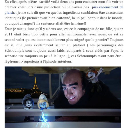
En effet, après m'être sacrifié voilà deux ans pour emmener mon fils voir un
premier volet lors d'une projection où je n'avais pas
pris énormément de
plaisir.
, je me suis dit que vu que les ingrédients semblaient être exactement
identiques (le premier avait bien cartonné, la un peu partout dans le monde,
pourquoi changer?) , la sentence allait être la même!!
Etais je mieux luné qu'il y a deux ans, est ce la compagnie de ma fille, qui en
2011 était bien trop petite pour aller schtroumpfer avec nous, ou est ce
second volet qui est incontestablement plus soigné que le premier? Toujours
est il, que ,sans évidemment sauter au plafond ( les personnages des
Schtroumpfs sont toujours aussi laids, comparés à ceux créés par Peyo, le
scénario tire toujours un peu à la ligne...), ces Schtroumpfs m'ont paru être -
légèrement- supérieurs à l'épisode antérieur.