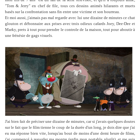
"Tom & Jerry" en chef de file, tous ces dessins animés hilarants et muets
basés sur la confrontation sans fin entre une victime et son bourreau.
Et moi aussi, j'aimais pas mal regarde avec lui une dizaine de minutes ce chat
glouton et débonnaire aux prises avec trois odieux cafards Joey, Dee-Dee et
Marky, prets à tout pour prendre le controle de la maison, tout pour aboutir à
une frénésie de gags visuels.
J'ai bien fait de préciser une dizaine de minutes, car si j'avais quelques doutes
sur le fait que le film tienne le coup de la durée d'un long, je dois dire que j'ai
eu ma réponse bien vite, lorsqu'au bout de moins d'une demi heure de films,
j'ai commencé à regarder ma montre (enfin mon portable plutôt), et me suis