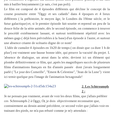
mis à bailler bruyamment ( je sais, c'est pas poli).
Le film est composé de 4 épisodes différents qui décline le concept de la
course poursuite entre "Oggy et ses cafards" dans 4 époques et 4 lieux
différents ( la préhistoire, le moyen âge, le Londres du 19ème siècle, et le
futur galactique) et, si le premier épisode fait sourire et reprend un peu de la
douce folie de la série animée, dès le second épisode, on commence à trouver
le procédé extrêmement lassant, et surtout terriblement répétitif avec les
mêmes gags ( déjà bien prévisibles à la base) d'un épisode à l'autre, et surtout
une absence criante de scénario digne de ce nom!
L'idée de cumuler 4 épisodes en 1h20 de temps ( on dirait que ca dure 1 h de
plus!) est vraiment une fausse bonne idée, qui prouve la vacuité du projet. L
'absence de dialogue, un atout dans la série, devient ici un élément qui
plombe définitivement ce film, qui ,après les magnifiques succès de plusieurs
films d'animations français en fin d'année passée dont j'avais longuement
parlé ( "Le jour des Corneille", "Ernest & Celestine", "Jean de la Lune") vient
ici ternir quelque peu l'image de l'animation hexagonale!
2. Les Schtroumpfs
2 :
Je ne pensais pas vraiment, avant de voir les deux films, que j'allais préférer
ces Schtroumpfs 2 à Oggy, Or, je dois objectivement reconnaitre que,
contrairement au dessin animé précédent, ce second volet que j'allais voir en
trainant des pieds, ne m'a pas rebuté comme je m'y attendais :