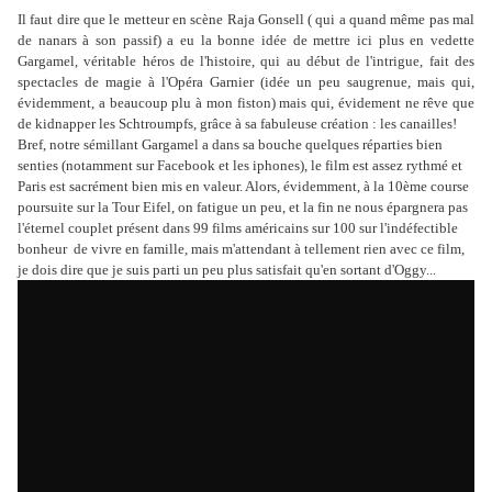
Il faut dire que le metteur en scène Raja Gonsell ( qui a quand même pas mal
de nanars à son passif) a eu la bonne idée de mettre ici plus en vedette
Gargamel, véritable héros de l'histoire, qui au début de l'intrigue, fait des
spectacles de magie à l'Opéra Garnier (idée un peu saugrenue, mais qui,
évidemment, a beaucoup plu à mon fiston) mais qui, évidement ne rêve que
de kidnapper les Schtroumpfs, grâce à sa fabuleuse création : les canailles!
Bref, notre sémillant Gargamel a dans sa bouche quelques réparties bien
senties (notamment sur Facebook et les iphones), le film est assez rythmé et
Paris est sacrément bien mis en valeur. Alors, évidemment, à la 10ème course
poursuite sur la Tour Eifel, on fatigue un peu, et la fin ne nous épargnera pas
l'éternel couplet présent dans 99 films américains sur 100 sur l'indéfectible
bonheur de vivre en famille, mais m'attendant à tellement rien avec ce film,
je dois dire que je suis parti un peu plus satisfait qu'en sortant d'Oggy...