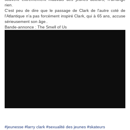
rien.
C'est peu de dire que le passage de Clark de l'autre coté de
l'Atlantique n'a pas forcément inspiré Clark, qui à 65 ans, accuse
sérieusement son âge..
Bande-annonce : The Smell of Us
#jeunesse
#larry clark
#sexualité des jeunes
#skateurs