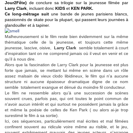
Jour2Fête)
de conclure sa trilogie sur la jeunesse filmée par
Larry Clark
, incluant donc
KIDS
et
KEN PARK.
Ce long-métrage suit
une bande de jeunes parisiens blancs,
passionnés de skate pour la plupart, qui passent leurs journées à
glandouiller et à tapiner.
Malheureusement si le film reste bien évidemment sur la même
thématique celle de la jeunesse, et toujours cette même
jeunesse, lascive, oisive,
Larry Clark
semble totalement à court
d'inspiration tant on ne comprend jamais où il veut en venir et ce
qu'il à nous dire.
Alors que la fascination de Larry Clark pour la jeunesse est plus
forte que jamais, se mettant lui même en scène dans un rôle
assez malsain de vieux clodo libidineux, le film qui n'a aucune
structure ni aucune épaisseur dramatique digne de ce nom
semble totalement exangue et dénué du moindre fil conducteur.
Le film ne ressemble alors qu'à une succession de scènes
souvent crues, parfois pas, qui ont toutes le point commun de
n'avoir aucun intérêt et qui surtout ne possèdent jamais la grâce
et même la poésie de celles de Ken Park ( ou alors ai-je trop
surestimé le film à sa sortie).
Ici, ces séquences, particulièrement mal écrites et mal filmées
confinent souvent au ridicule voire même au risible, et le jeu,
souvent extrêmement mauvais des jeunes acteurs, n'arrange