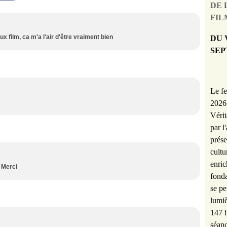
DE 
FILM
x film, ca m'a l'air d'être vraiment bien
DU 
SEP
Le fe
2026 
Vérit
par l
prése
cultu
enric
. Merci
fonda
se pe
lumiè
147 i
séanc