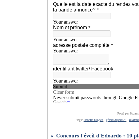
Posté par Bazaart
Tags:
isabelle huppert
,
gérard depardieu
,
invitat