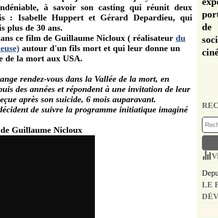
exp
déniable, à savoir son casting qui réunit deux
por
is : Isabelle Huppert et Gérard Depardieu, qui
de 
s plus de 30 ans.
dans ce film de Guillaume Nicloux ( réalisateur
du
soc
ieuse)
autour d'un fils mort et qui leur donne un
cin
ée de la mort aux USA.
range rendez-vous dans la Vallée de la mort, en
epuis des années et répondent à une invitation de leur
reçue après son suicide, 6 mois auparavant.
REC
s décident de suivre la programme initiatique imaginé
 de Guillaume Nicloux
V
Depui
LE 
DÉV