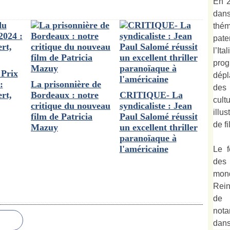
En 2
dan
thé
pate
l’It
prog
Prix
dépl
:
La prisonnière de
des
rt,
Bordeaux : notre
CRITIQUE- La
cult
critique du nouveau
syndicaliste : Jean
illu
film de Patricia
Paul Salomé réussit
de fi
Mazuy
un excellent thriller
paranoïaque à
l'américaine
Le f
des
mond
Rein
de 
not
dan