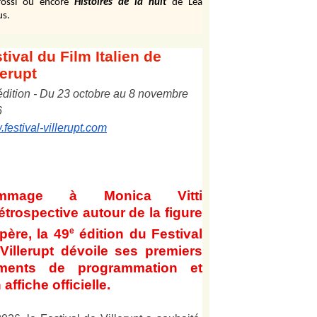
ossi ou encore
Histoires de la nuit
de Léa
us.
tival
du Film Italien de
lerupt
édition
-
Du
2
3
octobre au
8
novembre
6
festival-villerupt.com
mmage à Monica Vitti
étrospective autour de la figure
e
père, la 49
édition du Festival
Villerupt dévoile ses premiers
éments de programmation et
 affiche officielle
.