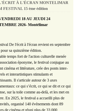
L'ÉCRIT À L'ÉCRAN MONTELIMAR
 FESTIVAL 15 ème édition
VENDREDI 18 AU JEUDI 24
TEMBRE 2026- Montélimar
stival De l'écrit à l'écran revient en septembre
pour sa quinzième édition.
able temps fort de l'action culturelle menée
'association éponyme, le festival conjugue au
nt cinéma et littérature, crée des ponts inter-
rels et interartistiques stimulants et
hissants. Il s'articule autour de 3 axes
mentaux: ce qui s’écrit, ce qui se dit et ce qui
nse, sur la toile comme au-delà, et les met en
re. En 2025, le festival a accueilli plus de
nvités, organisé 140 événements dont 89
es de cinéma et réuni plus de 33 000