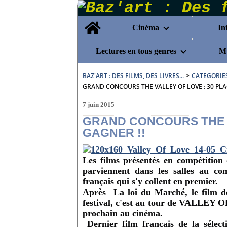
Home
Cinéma
In
Lectures en tous genres
Mu
BAZ'ART : DES FILMS, DES LIVRES...
>
CATEGORIE
GRAND CONCOURS THE VALLEY OF LOVE : 30 PLA
7 juin 2015
GRAND CONCOURS THE V
GAGNER !!
Les films présentés en compétition 
parviennent dans les salles au com
français qui s'y collent en premier.
Après La loi du Marché, le film de
festival, c'est au tour de VALLEY O
prochain au cinéma.
Dernier film français de la sélect