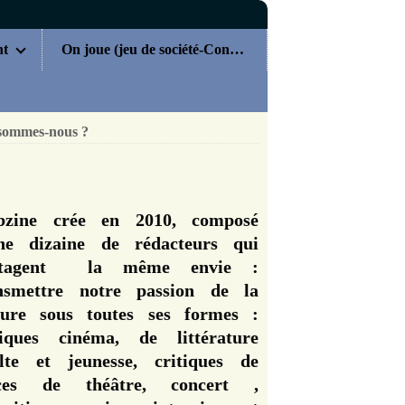
nt
On joue (jeu de société-Concours)
sommes-nous ?
zine crée en 2010, composé
ne dizaine de rédacteurs qui
rtagent la même envie :
nsmettre notre passion de la
ture sous toutes ses formes :
tiques cinéma, de littérature
lte et jeunesse, critiques de
èces de théâtre, concert ,