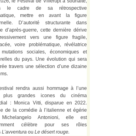
026, le Festival de Villerupt a souhaité,
s le cadre de sa rétrospective
matique, mettre en avant la figure
rnelle. D’autorité structurante dans
alie d’après-guerre, cette dernière dérive
ressivement vers une figure fragile,
acée, voire problématique, révélatrice
 mutations sociales, économiques et
urelles du pays. Une évolution qui sera
strée travers une sélection d’une dizaine
lms.
estival rendra aussi hommage à l’une
 plus grandes icones du cinéma
ial : Monica Vitti, disparue en 2022.
e de la comédie à l’italienne et égérie
Michelangelo Antonioni, elle est
amment célèbre pour ses rôles
s
L’
avventura
ou
Le désert rouge
.