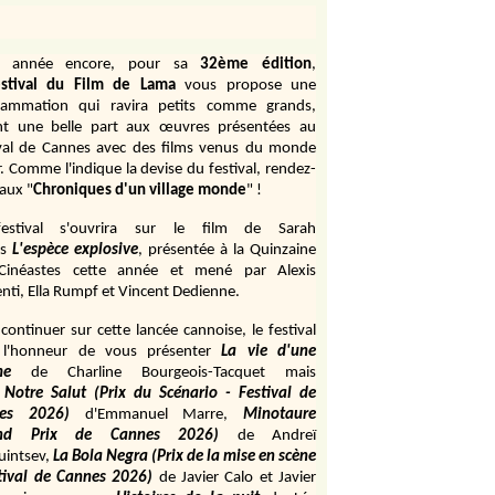
e année encore, pour sa
32ème édition
,
stival du Film de Lama
vous propose une
rammation qui ravira petits comme grands,
ant une belle part aux œuvres présentées au
ival de Cannes avec des films venus du monde
r. Comme l'indique la devise du festival, rendez-
aux "
Chroniques d'un village monde
" !
estival s'ouvrira sur le film de Sarah
s
L'espèce explosive
, présentée à la Quinzaine
Cinéastes cette année et mené par Alexis
ti, Ella Rumpf et Vincent Dedienne.
continuer sur cette lancée cannoise, le festival
 l'honneur de vous présenter
La vie d'une
me
de
Charline Bourgeois-Tacquet
mais
Notre Salut (Prix du Scénario - Festival de
es 2026)
d'Emmanuel Marre,
Minotaure
and Prix de Cannes 2026)
de Andreï
uintsev,
La Bola Negra (Prix de la mise en scène
tival de Cannes 2026)
de Javier Calo et Javier