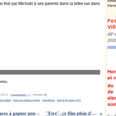
Ambr
Mysi
Fes
Vil
e
4
9
202
www.
Ho
et
r
du 
de 
 à 06:55 -
Commentaires [
…
]
- Permalien [
#
]
él
ions cinéma
,
places de cinéma à gagner
,
compétition
,
festival de cannes 2015
son
Concours l'éveil d'Edoardo : 10 places à gagner pour voir un jolie chronique adolescente italienne
"Etre", ce film plein d'humanité de Fara Sene!