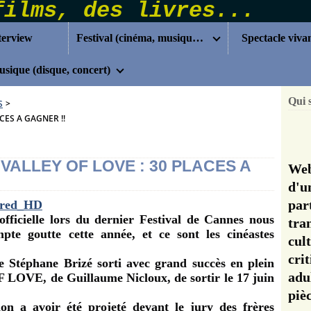
terview
Festival (cinéma, musique...)
Spectacle viva
sique (disque, concert)
Qui 
S
>
CES A GAGNER !!
ALLEY OF LOVE : 30 PLACES A
Web
d'u
pa
officielle lors du dernier Festival de Cannes nous
tra
pte goutte cette année, et ce sont les cinéastes
cul
cri
 Stéphane Brizé sorti avec grand succès en plein
adu
F LOVE, de Guillaume Nicloux, de sortir le 17 juin
pi
ion a avoir été projeté devant le jury des frères