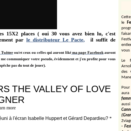
Cett
le
Fe
prog
 15X2 places ( oui 30 vous avez bien lu, c'est
fais
usement par
le distributeur Le Pacte,
il suffit de
Fest
entie
vous 
 Twitter
ou/et ceux ou celles qui auront liké
ma page Facebook
auront
a me communiquer votre pseudo, évidemment et j'en profite pour vous
Le f
mpêche pas du tout de jouer).
Arnol
des 
Manen
Pour 
aura
fem
aussi
Cann
(Gr
Zviag
- Fes