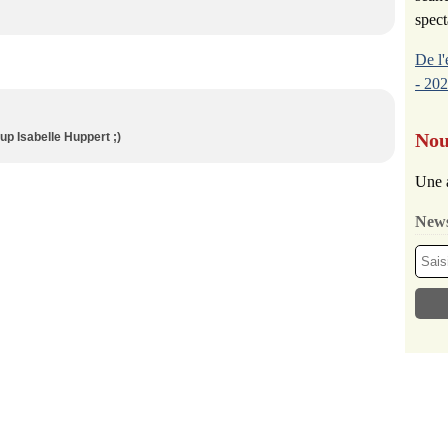
spect
De l'
- 202
Nou
up Isabelle Huppert ;)
Une 
News