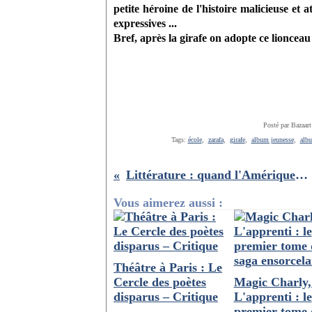
petite héroine de l'histoire malicieuse et 
expressives ...
Bref, après la girafe on adopte ce lionceau
Posté par Bazaart
Tags:
école
,
zarafa
,
girafe
,
album jeunesse
,
albu
Littérature : quand l'Amérique nous fait-encore rêver-
Vous aimerez aussi :
Théâtre à Paris : Le
Cercle des poètes
Magic Charly, 
disparus – Critique
L'apprenti : le
premier tome 