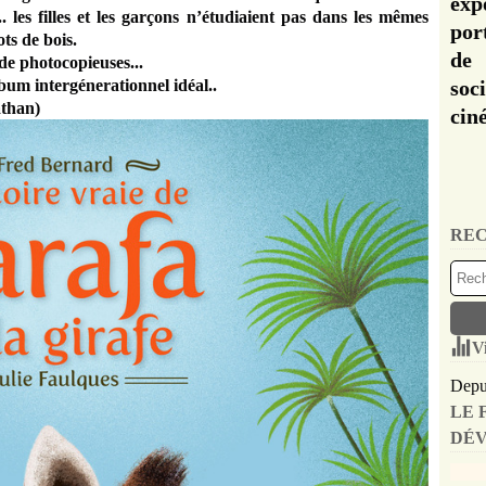
exp
.. les filles et les garçons n’étudiaient pas dans les mêmes
por
ts de bois.
de 
s de photocopieuses...
lbum intergénerationnel idéal..
soc
athan)
cin
REC
V
Depui
LE 
DÉV