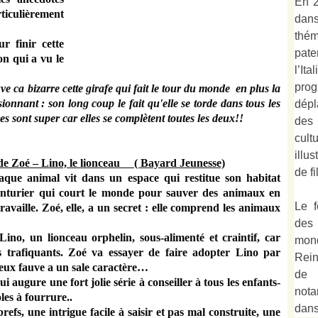
En 2
ticulièrement
dan
thé
r finir cette
pate
n qui a vu le
l’It
prog
ve ca bizarre cette girafe qui fait le tour du monde en plus la
sionnant : son long coup le fait qu'elle se torde dans tous les
dépl
ires sont super car elles se complètent toutes les deux!!
des
cult
illu
 de Zoé – Lino, le lionceau ( Bayard Jeunesse)
de fi
ue animal vit dans un espace qui restitue son habitat
enturier qui court le monde pour sauver des animaux en
Le f
ravaille.
Zoé, elle, a un secret : elle comprend les animaux
des
no, un lionceau orphelin, sous-alimenté et craintif, car
mond
s trafiquants. Zoé va essayer de faire adopter Lino par
Rein
vieux fauve a un sale caractère…
de 
ugure une fort jolie série à conseiller à tous les enfants-
not
les à fourrure..
dan
refs, une intrigue facile à saisir et pas mal construite, une