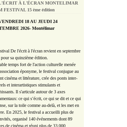
L'ÉCRIT À L'ÉCRAN MONTELIMAR
 FESTIVAL 15 ème édition
VENDREDI 18 AU JEUDI 24
TEMBRE 2026- Montélimar
stival De l'écrit à l'écran revient en septembre
pour sa quinzième édition.
able temps fort de l'action culturelle menée
'association éponyme, le festival conjugue au
nt cinéma et littérature, crée des ponts inter-
rels et interartistiques stimulants et
hissants. Il s'articule autour de 3 axes
mentaux: ce qui s’écrit, ce qui se dit et ce qui
nse, sur la toile comme au-delà, et les met en
re. En 2025, le festival a accueilli plus de
nvités, organisé 140 événements dont 89
es de cinéma et réuni plus de 33 000