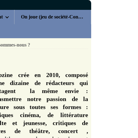
nt
On joue (jeu de société-Concours)
sommes-nous ?
zine crée en 2010, composé
ne dizaine de rédacteurs qui
rtagent la même envie :
nsmettre notre passion de la
ture sous toutes ses formes :
tiques cinéma, de littérature
lte et jeunesse, critiques de
èces de théâtre, concert ,