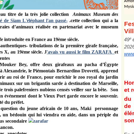
Ambr
Mysi
au titre de la très jolie collection
Animaux Museum des
lé de Siam L'éléphant l'an passé-
.
cette collection qui a la
Fes
 vraies d’animaux réalisée en partenariat avec le museum
Vil
e
fe introduite en France au 19ème siècle.
4
9
thentiques- tribulations de la première girafe française,
202
 X, au 19ème siècle. J
'avais vu aussi le film ZARAFA
et
www.
entes
ouker Bey, offre deux girafeaux au pacha d’Égypte
à Alexandrie, le Piémontais Bernardino Drovetti, apprend
ffrir au roi de France, pour enrichir le zoo royal du jardin
Ho
imaux sur un brigantin sarde à destination de Marseille,
et
r
e trois palefreniers nubiens censés veiller sur la bête. Son
un événement dont le Vieux Port garde encore le souvenir.
du 
té du préfet.
de 
t question du jeune africain de 10 ans, Maki personnage
él
, un bédouin qui lui
viendra en aide, dans un périple du
son
us secondaire
zancon.
les anecdotes