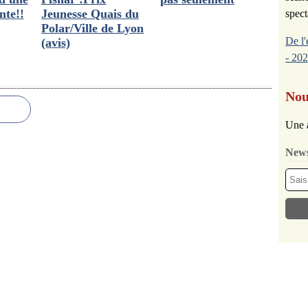
nte!!
Jeunesse Quais du
spect
Polar/Ville de Lyon
De l'
(avis)
- 202
Nou
Une 
News