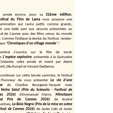
e année encore, pour sa
32ème édition
,
stival du Film de Lama
vous propose une
rammation qui ravira petits comme grands,
ant une belle part aux œuvres présentées au
ival de Cannes avec des films venus du monde
r. Comme l'indique la devise du festival, rendez-
aux "
Chroniques d'un village monde
" !
estival s'ouvrira sur le film de Sarah
s
L'espèce explosive
, présentée à la Quinzaine
Cinéastes cette année et mené par Alexis
ti, Ella Rumpf et Vincent Dedienne.
continuer sur cette lancée cannoise, le festival
 l'honneur de vous présenter
La vie d'une
me
de
Charline Bourgeois-Tacquet
mais
Notre Salut (Prix du Scénario - Festival de
es 2026)
d'Emmanuel Marre,
Minotaure
and Prix de Cannes 2026)
de Andreï
uintsev,
La Bola Negra (Prix de la mise en scène
tival de Cannes 2026)
de Javier Calo et Javier