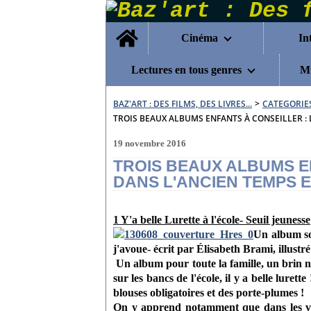
Home
Cinéma
In
Lectures en tous genres
Mu
BAZ'ART : DES FILMS, DES LIVRES...
>
CATEGORIE
TROIS BEAUX ALBUMS ENFANTS À CONSEILLER : L
19 novembre 2016
TROIS BEAUX ALBUMS E
DANS L'ANCIEN TEMPS ET
1 Y'a belle Lurette à l'école- Seuil jeunesse
Un album sor
j'avoue- écrit par
Élisabeth Brami
, illust
Un album pour toute la famille, un brin n
sur les bancs de l'école, il y a belle lure
blouses obligatoires et des porte-plumes !
On y apprend notamment que dans les vill