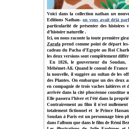
Voici dans la collection nathan
un
nouve
Editions Natha
n-
on vous avait déjà par
particularité de présenter
des histoires
d’histoire naturelle .
Ici, on nous raconte la toute première gira
Zarafa
prend comme point de départ les-au
cadeau du Pacha d’Egypte au Roi Charles
les deux versions sont complètement différ
En 1826, le gouverneur du Soudan, M
Méhémet-Ali. Quand le consul de France 
la nouvelle, il suggère au sultan de les o
des Plantes. On embarque un des deux an
en compagnie de trois vaches laitières et d
arrivée dans la cité phocéenne constitue 
Elle passera l’hiver et l’été dans la proprié
Contrairement au film il n'est nullemen
totalement fictionnel et le Prince Hassan
Soudan à Paris est un personnage bien pl
dans l'album que dans le film de Rémi Be
Les illustrations de Julie Faulques et 