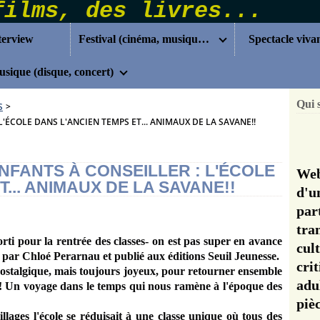
terview
Festival (cinéma, musique...)
Spectacle viva
sique (disque, concert)
Qui 
S
>
'ÉCOLE DANS L'ANCIEN TEMPS ET... ANIMAUX DE LA SAVANE!!
NFANTS À CONSEILLER : L'ÉCOLE
Web
... ANIMAUX DE LA SAVANE!!
d'u
pa
tra
ti pour la rentrée des classes- on est pas super en avance
cul
ré par
Chloé Perarnau
et publié aux éditions
Seuil Jeunesse.
cri
ostalgique, mais toujours joyeux, pour retourner ensemble
adu
tte ! Un voyage dans le temps qui nous ramène à l'époque des
pi
ages l'école se réduisait à une classe unique où tous des