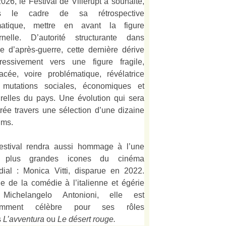
026, le Festival de Villerupt a souhaité,
s le cadre de sa rétrospective
matique, mettre en avant la figure
rnelle. D’autorité structurante dans
alie d’après-guerre, cette dernière dérive
ressivement vers une figure fragile,
acée, voire problématique, révélatrice
 mutations sociales, économiques et
urelles du pays. Une évolution qui sera
strée travers une sélection d’une dizaine
lms.
estival rendra aussi hommage à l’une
 plus grandes icones du cinéma
ial : Monica Vitti, disparue en 2022.
e de la comédie à l’italienne et égérie
Michelangelo Antonioni, elle est
amment célèbre pour ses rôles
s
L’
avventura
ou
Le désert rouge
.