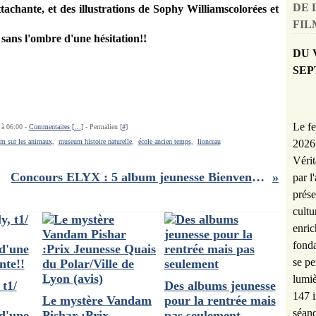
DE 
attachante, et des illustrations de Sophy Williamscolorées et
FILM
 sans l'ombre d'une hésitation!!
DU 
SEP
Le fe
 à 06:00 -
Commentaires [
…
]
- Permalien [
#
]
2026 
m sur les animaux
,
museum histoire naturelle
,
école ancien temps
,
lionceau
Vérit
Concours ELYX : 5 album jeunesse Bienvenue dans ton monde à gagner !!
par l
prése
cultu
enric
fonda
se pe
lumiè
t1/
Des albums jeunesse
147 i
Le mystère Vandam
pour la rentrée mais
séanc
d'une
Pishar :Prix
pas seulement