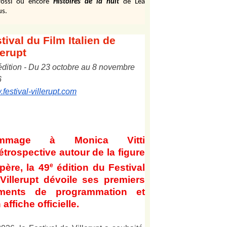
ossi ou encore
Histoires de la nuit
de Léa
us.
tival
du Film Italien de
lerupt
édition
-
Du
2
3
octobre au
8
novembre
6
festival-villerupt.com
mmage à Monica Vitti
étrospective autour de la figure
e
père, la 49
édition du Festival
Villerupt dévoile ses premiers
éments de programmation et
 affiche officielle
.