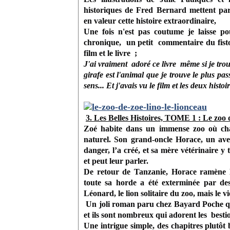
historiques de Fred Bernard mettent par
en valeur cette histoire extraordinaire,
Une fois n'est pas coutume je laisse pou
chronique, un petit commentaire du fisto
film et le livre ;
J'ai vraiment adoré ce livre même si je trou
girafe est l'animal que je trouve le plus pas
sens... Et j'avais vu le film et les deux histo
3. Les Belles Histoires, TOME 1 : Le zoo
Zoé habite dans un immense zoo où chaq
naturel. Son grand-oncle Horace, un av
danger, l’a créé, et sa mère vétérinaire y t
et peut leur parler.
De retour de Tanzanie, Horace ramène Li
toute sa horde a été exterminée par de
Léonard, le lion solitaire du zoo, mais le 
Un joli roman paru chez Bayard Poche qui a
et ils sont nombreux qui adorent les bestio
Une intrigue simple, des chapitres plutôt b