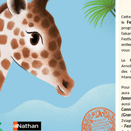
Cett
le
Fe
prog
fais
Fest
entie
vous 
Le f
Arnol
des 
Manen
Pour 
aura
fem
aussi
Cann
(Gr
Zviag
- Fes