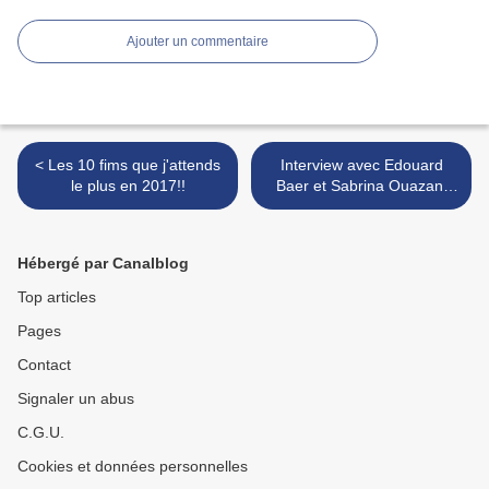
Ajouter un commentaire
< Les 10 fims que j'attends
Interview avec Edouard
le plus en 2017!!
Baer et Sabrina Ouazani
(1ère partie) pour Ouvert la
nuit: >
Hébergé par Canalblog
Top articles
Pages
Contact
Signaler un abus
C.G.U.
Cookies et données personnelles