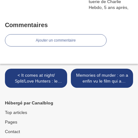
Commentaires
Ajouter un commentaire
< It comes at night/
Memories of murder : on a
Split/Love Hunters : le
enfin vu le film qui a
nouveau souffle du cinéma
révolutionné le polar!! >
d'horreur??
Hébergé par Canalblog
Top articles
Pages
Contact