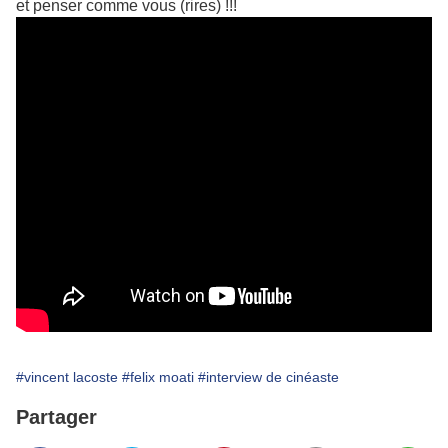
et penser comme vous (rires) !!!
#vincent lacoste
#felix moati
#interview de cinéaste
Partager