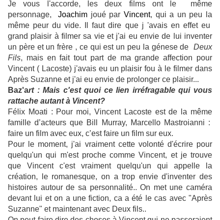
Je vous l'accorde, les deux films ont le même
personnage,
Joachim
joué par
Vincent
, qui a un peu la
même peur du vide. Il faut dire que j 'avais en effet eu
grand plaisir à filmer sa vie et j'ai eu envie de lui inventer
un père et un frère , ce qui est un peu la génese de
Deux
Fils
, mais en fait tout part de ma grande affection pour
Vincent ( Lacoste) j'avais eu un plaisir fou à le filmer dans
Après Suzanne et j'ai eu envie de prolonger ce plaisir...
Baz'a
rt : Mais c'est quoi ce lien irréfragable qui vous
rattache autant à Vincent?
Félix Moati :
Pour moi, Vincent Lacoste est de la même
famille d’acteurs que Bill Murray, Marcello Mastroianni :
faire un film avec eux, c’est faire un film sur eux.
Pour le moment, j'ai vraiment cette volonté d'écrire pour
quelqu'un qui m'est proche comme Vincent, et je trouve
que Vincent c'est vraiment quelqu'un qui appelle la
création, le romanesque, on a trop envie d'inventer des
histoires autour de sa personnalité.. On met une caméra
devant lui et on a une fiction, ca a été le cas avec "Après
Suzanne" et maintenant avec Deux fils..
On peut faire dire des choses à Vincent qui ne passeraient