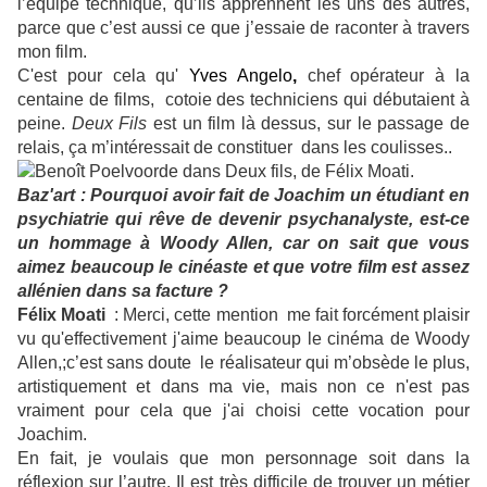
l’équipe technique, qu’ils apprennent les uns des autres,
parce que c’est aussi ce que j’essaie de raconter à travers
mon film.
C'est pour cela qu'
Yves Angelo
,
chef opérateur à la
centaine de films, cotoie des techniciens qui débutaient à
peine.
Deux Fils
est un film là dessus, sur le passage de
relais, ça m’intéressait de constituer dans les coulisses..
Baz'art : Pourquoi avoir fait de Joachim un étudiant en
psychiatrie qui rêve de devenir psychanalyste, est-ce
un hommage à Woody Allen, car on sait que vous
aimez beaucoup le cinéaste et que votre film est assez
allénien dans sa facture ?
Félix Moati
: Merci, cette mention me fait forcément plaisir
vu qu'effectivement j'aime beaucoup le cinéma de Woody
Allen,;c’est sans doute le réalisateur qui m’obsède le plus,
artistiquement et dans ma vie, mais non ce n'est pas
vraiment pour cela que j'ai choisi cette vocation pour
Joachim.
En fait, je voulais que mon personnage soit dans la
réflexion sur l’autre. Il est très difficile de trouver un métier