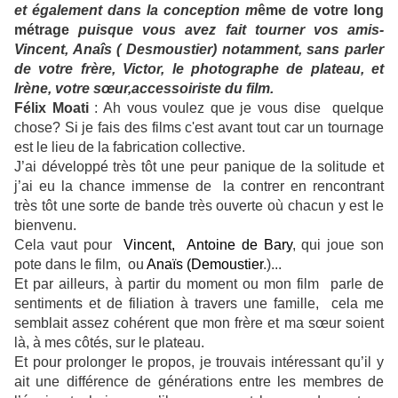
et également dans la conception m
ême de votre long
métrage
puisque vous avez fait tourner vos amis-
Vincent, Anaîs ( Desmoustier) notamment, sans parler
de votre frère, Victor, le photographe de plateau, et
Irène, votre sœur,accessoiriste du film.
Félix Moati
: Ah vous voulez que je vous dise quelque
chose? Si je fais des films c'est avant tout car un tournage
est le lieu de la fabrication collective.
J’ai développé très tôt une peur panique de la solitude et
j’ai eu la chance immense de la contrer en rencontrant
très tôt une sorte de bande très ouverte où chacun y est le
bienvenu.
Cela vaut pour
Vincent,
Antoine de Bary
, qui joue son
pote dans le film, ou
Anaïs (Demoustier
.)...
Et par ailleurs, à partir du moment ou mon film parle de
sentiments et de filiation à travers une famille, cela me
semblait assez cohérent que mon frère et ma sœur soient
là, à mes côtés, sur le plateau.
Et pour prolonger le propos, je trouvais intéressant qu’il y
ait une différence de générations entre les membres de