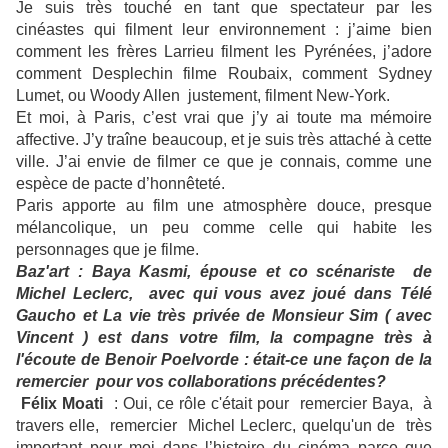
Je suis très touché en tant que spectateur par les
cinéastes qui filment leur environnement : j
’aime bien
comment les frères
Larrieu
filment les Pyrénées, j’adore
comment
Desplechin
filme Roubaix, comment
Sydney
Lumet, ou
Woody Allen
justement, filment New-York.
Et moi, à Paris, c’est vrai que j’y ai toute ma mémoire
affective. J’y traîne beaucoup, et je suis très attaché à cette
ville. J’ai envie de filmer ce que je connais, comme une
espèce de pacte d’honnêteté.
Paris apporte au film une atmosphère douce, presque
mélancolique, un peu comme celle qui habite les
personnages que je filme.
Baz'art : Baya Kasmi, épouse et co scénariste de
Michel Leclerc, avec qui vous avez joué dans Télé
Gaucho et La vie très privée de Monsieur Sim ( avec
Vincent ) est dans votre film, la compagne très à
l'écoute de Benoir Poelvorde : était-ce une façon de la
remercier pour vos collaborations précédentes?
Félix Moati
: Oui, ce rôle c'était pour remercier Baya, à
travers elle, remercier Michel Leclerc, quelqu'un de très
important pour moi dans l’histoire du cinéma parce que