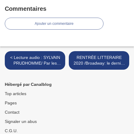
Commentaires
Ajouter un commentaire
< Lecture audio : SYLVAIN
RENTRÉE LITTERAIRE
PRUDHOMME/ Par les
2020 /Broadway: le dernier
routes lu par Francois
Fabrice Caro, toujours
Morel
aussi hilarant et attachant >
Hébergé par Canalblog
Top articles
Pages
Contact
Signaler un abus
C.G.U.