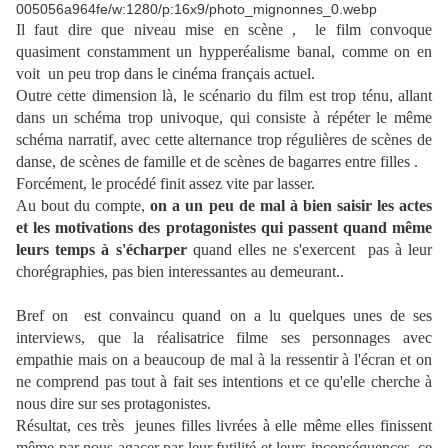
Il faut dire que niveau mise en scène , le film convoque
quasiment constamment un hypperéalisme banal, comme on en
voit un peu trop dans le cinéma français actuel.
Outre cette dimension là, le scénario du film est trop ténu, allant
dans un schéma trop univoque, qui consiste à répéter le même
schéma narratif, avec cette alternance trop régulières de scènes de
danse, de scènes de famille et de scènes de bagarres entre filles .
Forcément, le procédé finit assez vite par lasser.
Au bout du compte,
on a un peu de mal à bien saisir les actes
et les motivations des protagonistes qui passent quand même
leurs temps à s'écharper
quand elles ne s'exercent pas à leur
chorégraphies, pas bien interessantes au demeurant..
Bref on est convaincu quand on a lu quelques unes de ses
interviews, que la réalisatrice filme ses personnages avec
empathie mais on a beaucoup de mal à la ressentir à l'écran et on
ne comprend pas tout à fait ses intentions et ce qu'elle cherche à
nous dire sur ses protagonistes.
Résultat, ces très jeunes filles livrées à elle même elles finissent
même par nous agacer par leur futilité et leurs inconséquences, ce