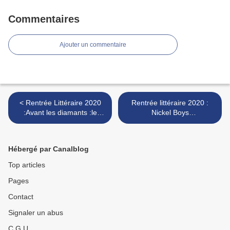
Commentaires
Ajouter un commentaire
< Rentrée Littéraire 2020
Rentrée littéraire 2020 :
:Avant les diamants :le
Nickel Boys
grand roman noir
:BOULEVERSANT !! >
d'Hollywood de cette
rentrée!
Hébergé par Canalblog
Top articles
Pages
Contact
Signaler un abus
C.G.U.