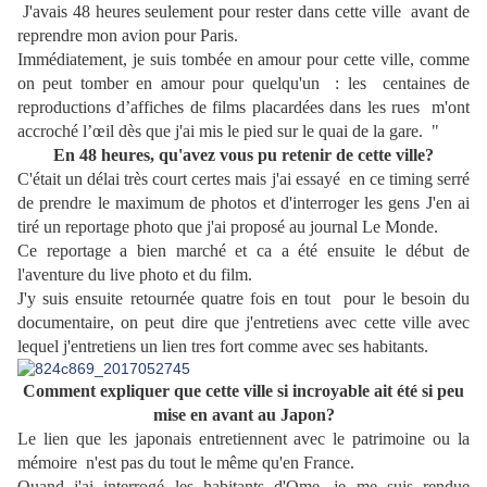
J'avais 48 heures seulement pour rester dans cette ville avant de
reprendre mon avion pour Paris.
Immédiatement, je suis tombée en amour pour cette ville, comme
on peut tomber en amour pour quelqu'un : l
es centaines de
reproductions d’affiches de films placardées dans les rues m'ont
accroché l’œil dès que j'ai mis le pied sur le quai de la gare. "
En 48 heures, qu'avez vous pu retenir de cette ville?
C'était un délai très court certes mais j'ai essayé en ce timing serré
de prendre le maximum de photos et d'interroger les gens
J'en ai
tiré un reportage photo que j'ai proposé au journal Le Monde.
Ce reportage a bien marché et ca a été ensuite le début de
l'aventure du live photo et du film.
J'y suis ensuite retournée quatre fois en tout pour le besoin du
documentaire, on peut dire que j'entretiens avec cette ville avec
lequel j'entretiens un lien tres fort comme avec ses habitants.
Comment expliquer que cette ville si incroyable ait été si peu
mise en avant au Japon?
Le lien que les japonais entretiennent avec le patrimoine ou la
mémoire n'est pas du tout le même qu'en France.
Quand j'ai interrogé les habitants d'Ome, je me suis rendue