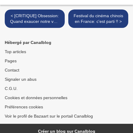
< [CRITIQUE] Obsession:
Festival du cinéma chinois
Quand exaucer notre vœu
en France: c'est parti !! >
le plus cher tourne à
l'horreur
Hébergé par Canalblog
Top articles
Pages
Contact
Signaler un abus
C.G.U.
Cookies et données personnelles
Préférences cookies
Voir le profil de Bazaart sur le portail Canalblog
Créer un blog sur Canalblog