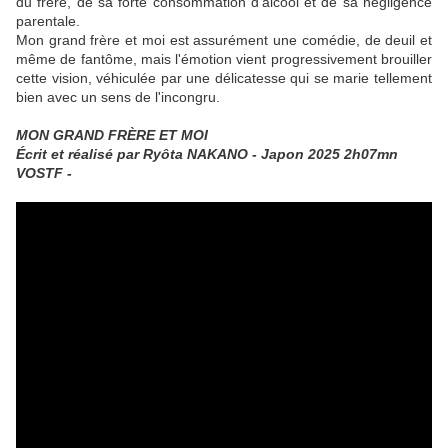
du frère, de sa forte consommation d’alcool et de sa négligence
parentale.
Mon grand frère et moi est assurément une comédie, de deuil et
même de fantôme, mais l'émotion vient progressivement brouiller
cette vision, véhiculée par une délicatesse qui se marie tellement
bien avec un sens de l'incongru.
MON GRAND FRÈRE ET MOI
Écrit et réalisé par Ryôta NAKANO - Japon 2025 2h07mn
VOSTF -