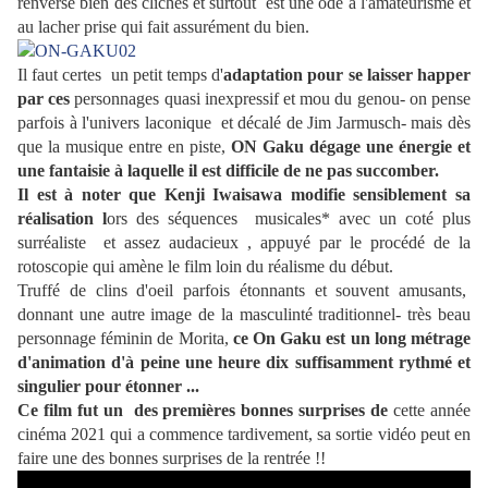
renverse bien des clichés et surtout est une ode à l'amateurisme et
au lacher prise qui fait assurément du bien.
Il faut certes un petit temps d'
adaptation pour se laisser happer
par ces
personnages quasi inexpressif et mou du genou- on pense
parfois à l'univers laconique et décalé de Jim Jarmusch- mais dès
que la musique entre en piste,
ON Gaku dégage une énergie et
une fantaisie à laquelle il est difficile de ne pas succomber.
Il est à noter que K
enji Iwaisawa modifie sensiblement sa
réalisation l
ors des séquences musicales* avec un coté plus
surréaliste et assez audacieux , appuyé par le procédé de la
r
otoscopie qui amène le film loin du réalisme du début.
Truffé de clins d'oeil parfois étonnants et souvent amusants,
donnant une autre image de la masculinté traditionnel- très beau
personnage féminin de Morita,
ce On Gaku est un long métrage
d'animation d'à peine une heure dix suffisamment rythmé et
singulier pour étonner ...
Ce film fut un des premières bonnes surprises de
cette année
cinéma 2021 qui a commence tardivement, sa sortie vidéo peut en
faire une des bonnes surprises de la rentrée !!