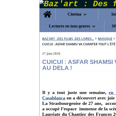
Home
Cinéma
In
Lectures en tous genres
Mu
BAZ'ART : DES FILMS, DES LIVRES...
>
MUSIQUE
>
CUICUI : ASFAR SHAMSI VA CHANTER TOUT L'ÉTÉ .
27 juin 2026
CUICUI : ASFAR SHAMSI 
AU DELA !
Il y a tout juste une semaine,
en 
Casablanca
on a découvert avec joie
La Strasbourgeoise de 27 ans, accom
a occupé l’espace immense de la scèn
Lauréate du Chantier des Francos 20