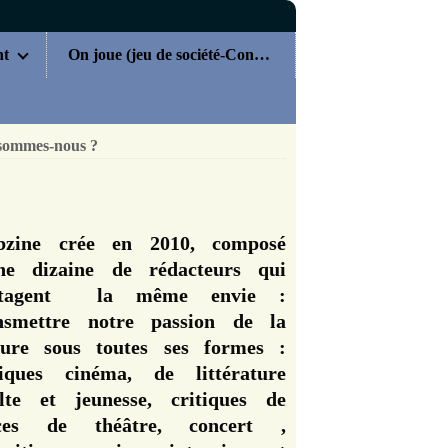
nt
On joue (jeu de société-Concours)
sommes-nous ?
zine crée en 2010, composé
ne dizaine de rédacteurs qui
rtagent la même envie :
nsmettre notre passion de la
ture sous toutes ses formes :
tiques cinéma, de littérature
lte et jeunesse, critiques de
èces de théâtre, concert ,