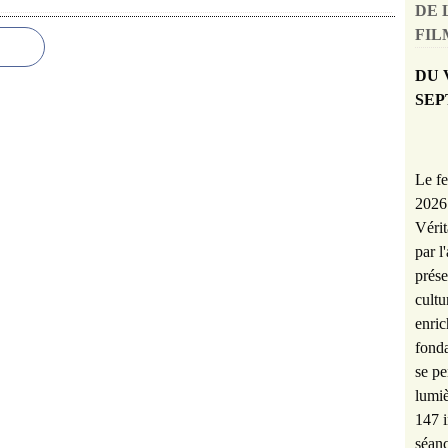
DE 
FILM
DU 
SEP
Le fe
2026 
Vérit
par l
prése
cultu
enric
fonda
se pe
lumiè
147 i
séanc