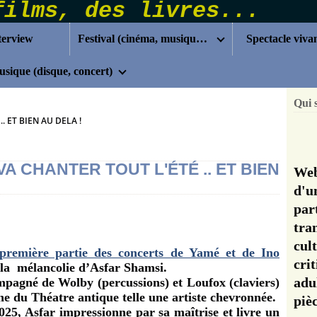
terview
Festival (cinéma, musique...)
Spectacle viva
sique (disque, concert)
Qui 
. ET BIEN AU DELA !
VA CHANTER TOUT L'ÉTÉ .. ET BIEN
Web
d'u
pa
tra
cul
première partie des concerts de Yamé et de Ino
cri
 la mélancolie d’Asfar Shamsi.
adu
pagné de Wolby (percussions) et Loufox (claviers)
e du Théatre antique telle une artiste chevronnée.
pi
25, Asfar impressionne par sa maîtrise et livre un