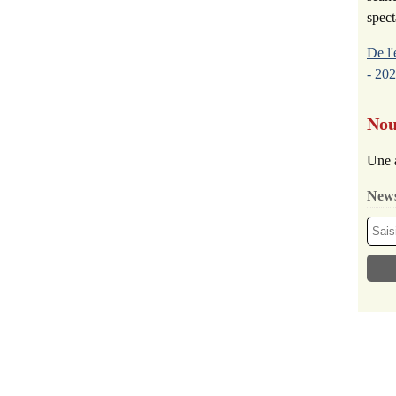
spect
De l'
- 202
Nou
Une 
News