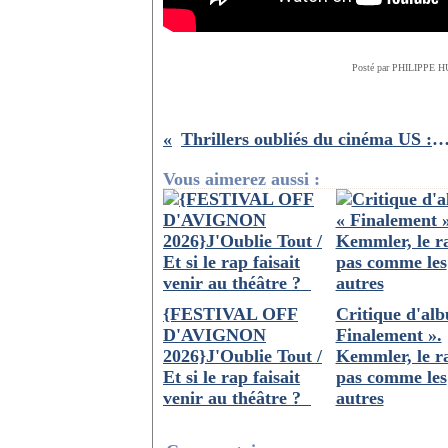
Posté par PHILIPPE H
Thrillers oubliés du cinéma US : Troubles de Wolfgang P
Vous aimerez aussi :
{FESTIVAL OFF
Critique d'al
D'AVIGNON
Finalement ».
2026}J'Oublie Tout /
Kemmler, le r
Et si le rap faisait
pas comme les
venir au théâtre ? ­
autres