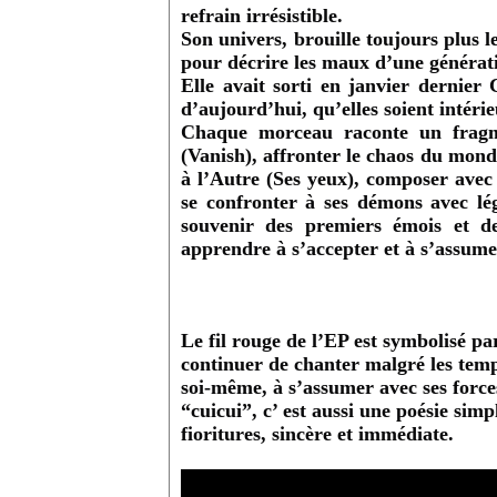
refrain irrésistible.
Son univers, brouille toujours plus l
pour décrire les maux d’une générat
Elle avait sorti en janvier dernier
d’aujourd’hui, qu’elles soient intérie
Chaque morceau raconte un fragme
(Vanish), affronter le chaos du mond
à l’Autre (Ses yeux), composer avec s
se confronter à ses démons avec légè
souvenir des premiers émois et de
apprendre à s’accepter et à s’assume
Le fil rouge de l’EP est symbolisé par
continuer de chanter malgré les tempê
soi-même, à s’assumer avec ses forces 
“cuicui”, c’ est aussi une poésie simpl
fioritures, sincère et immédiate.