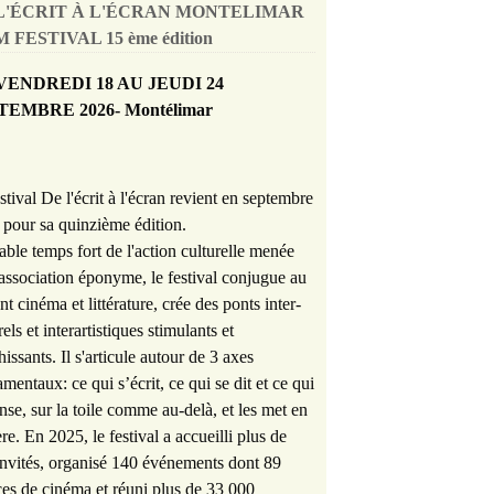
L'ÉCRIT À L'ÉCRAN MONTELIMAR
 FESTIVAL 15 ème édition
VENDREDI 18 AU JEUDI 24
TEMBRE 2026- Montélimar
stival De l'écrit à l'écran revient en septembre
pour sa quinzième édition.
able temps fort de l'action culturelle menée
'association éponyme, le festival conjugue au
nt cinéma et littérature, crée des ponts inter-
rels et interartistiques stimulants et
hissants. Il s'articule autour de 3 axes
mentaux: ce qui s’écrit, ce qui se dit et ce qui
nse, sur la toile comme au-delà, et les met en
re. En 2025, le festival a accueilli plus de
nvités, organisé 140 événements dont 89
es de cinéma et réuni plus de 33 000