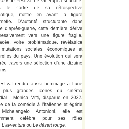
026, le Festival de Villerupt a souhaité,
s le cadre de sa rétrospective
matique, mettre en avant la figure
rnelle. D’autorité structurante dans
alie d’après-guerre, cette dernière dérive
ressivement vers une figure fragile,
acée, voire problématique, révélatrice
 mutations sociales, économiques et
urelles du pays. Une évolution qui sera
strée travers une sélection d’une dizaine
lms.
estival rendra aussi hommage à l’une
 plus grandes icones du cinéma
ial : Monica Vitti, disparue en 2022.
e de la comédie à l’italienne et égérie
Michelangelo Antonioni, elle est
amment célèbre pour ses rôles
s
L’
avventura
ou
Le désert rouge
.