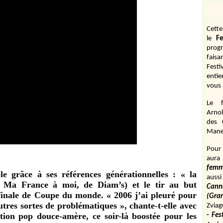
Cett
le
Fe
prog
fais
Fest
entie
vous 
Le f
Arnol
des 
Manen
Pour 
aura
fem
le grâce à ses références générationnelles : « la
aussi
à Ma France à moi, de Diam’s) et le tir au but
Cann
inale de Coupe du monde. « 2006 j’ai pleuré pour
(Gr
utres sortes de problématiques », chante-t-elle avec
Zviag
tion pop douce-amère, ce soir-là boostée pour les
- Fes