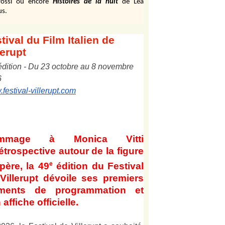
ossi ou encore
Histoires de la nuit
de Léa
us.
tival
du Film Italien de
lerupt
édition
-
Du
2
3
octobre au
8
novembre
6
festival-villerupt.com
mmage à Monica Vitti
étrospective autour de la figure
e
père, la 49
édition du Festival
Villerupt dévoile ses premiers
éments de programmation et
 affiche officielle
.