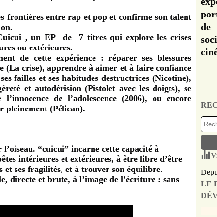
exp
por
es frontières entre rap et pop et confirme son talent
de 
ion.
 Cuicui , un EP de 7 titres qui explore les crises
soc
ures ou extérieures.
cin
nt de cette expérience : réparer ses blessures
e (La crise), apprendre à aimer et à faire confiance
es failles et ses habitudes destructrices (Nicotine),
reté et autodérision (Pistolet avec les doigts), se
 l’innocence de l’adolescence (2006), ou encore
REC
r pleinement (Pélican).
 l’oiseau. “cuicui” incarne cette capacité à
V
tes intérieures et extérieures, à être libre d’être
et ses fragilités, et à trouver son équilibre.
Depui
e, directe et brute, à l’image de l’écriture : sans
LE 
DÉV