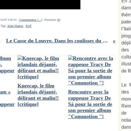
En 2
dan
thé
UGOT à 06:31 -
Commentaires [
…
]
- Permalien [
#
]
pate
Tags:
Asfar Shamsi
,
RAP
l’It
prog
etersen
Le Casse du Louvre. Dans les coulisses du musée mythique de Patricia Tourancheau
dépl
des
cult
illu
de fi
Le f
Kneecap, le film
bum «
irlandais déjanté,
Rencontre avec la
des
délirant et malin!!
rappeuse Tracy De
mond
appeur
[critique]
Sá pour la sortie de
Rein
son premier album
de 
"Commotion "!
not
dan