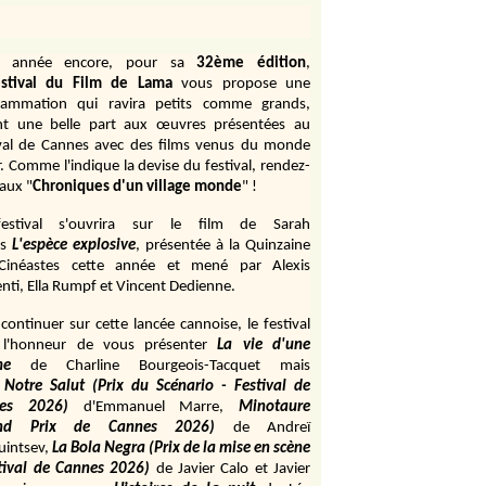
e année encore, pour sa
32ème édition
,
stival du Film de Lama
vous propose une
rammation qui ravira petits comme grands,
ant une belle part aux œuvres présentées au
ival de Cannes avec des films venus du monde
r. Comme l'indique la devise du festival, rendez-
aux "
Chroniques d'un village monde
" !
estival s'ouvrira sur le film de Sarah
s
L'espèce explosive
, présentée à la Quinzaine
Cinéastes cette année et mené par Alexis
ti, Ella Rumpf et Vincent Dedienne.
continuer sur cette lancée cannoise, le festival
 l'honneur de vous présenter
La vie d'une
me
de
Charline Bourgeois-Tacquet
mais
Notre Salut (Prix du Scénario - Festival de
es 2026)
d'Emmanuel Marre,
Minotaure
and Prix de Cannes 2026)
de Andreï
uintsev,
La Bola Negra (Prix de la mise en scène
tival de Cannes 2026)
de Javier Calo et Javier