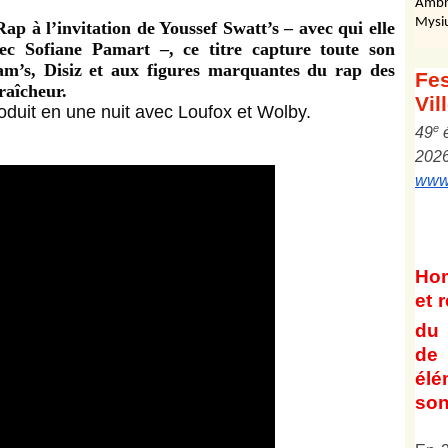
Ambr
Mysi
ap à l’invitation de Youssef Swatt’s – avec qui elle
vec Sofiane Pamart –, ce titre capture toute son
am’s, Disiz et aux figures marquantes du rap des
Fes
raîcheur.
Vil
oduit en une nuit avec Loufox et Wolby.
e
4
9
202
www.
Ho
et
r
du 
de 
él
son