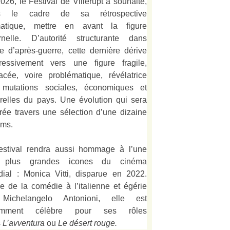
026, le Festival de Villerupt a souhaité,
s le cadre de sa rétrospective
matique, mettre en avant la figure
rnelle. D’autorité structurante dans
alie d’après-guerre, cette dernière dérive
ressivement vers une figure fragile,
acée, voire problématique, révélatrice
mutations sociales, économiques et
urelles du pays. Une évolution qui sera
strée travers une sélection d’une dizaine
lms.
estival rendra aussi hommage à l’une
 plus grandes icones du cinéma
ial : Monica Vitti, disparue en 2022.
e de la comédie à l’italienne et égérie
Michelangelo Antonioni, elle est
amment célèbre pour ses rôles
s
L’
avventura
ou
Le désert rouge
.