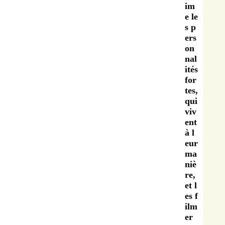
im
e le
s p
ers
on
nal
ités
for
tes,
qui
viv
ent
à l
eur
ma
niè
re,
et l
es f
ilm
er