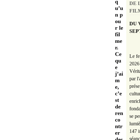
q
DE 
u’u
FILM
n p
ou
DU 
r le
SEP
fil
me
r.
Ce
Le fe
qu
2026 
e
Vérit
j’ai
par l
m
prése
e,
c’e
cultu
st
enric
de
fonda
ren
se pe
co
lumiè
ntr
147 i
er
séanc
des