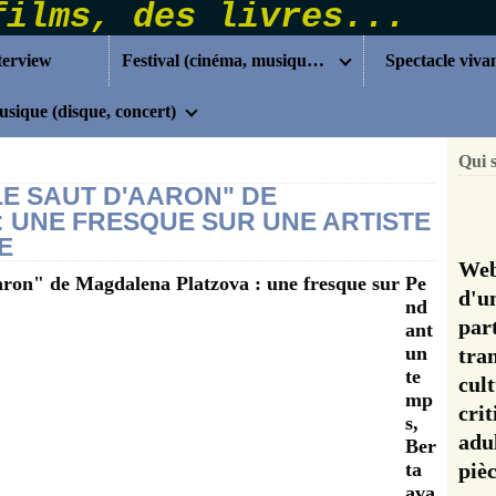
terview
Festival (cinéma, musique...)
Spectacle viva
sique (disque, concert)
Qui 
LE SAUT D'AARON" DE
 UNE FRESQUE SUR UNE ARTISTE
E
Web
Pe
d'u
nd
pa
ant
un
tra
te
cul
mp
cri
s,
adu
Ber
ta
pi
ava