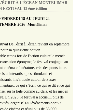
L'ÉCRIT À L'ÉCRAN MONTELIMAR
 FESTIVAL 15 ème édition
VENDREDI 18 AU JEUDI 24
TEMBRE 2026- Montélimar
stival De l'écrit à l'écran revient en septembre
pour sa quinzième édition.
able temps fort de l'action culturelle menée
'association éponyme, le festival conjugue au
nt cinéma et littérature, crée des ponts inter-
rels et interartistiques stimulants et
hissants. Il s'articule autour de 3 axes
mentaux: ce qui s’écrit, ce qui se dit et ce qui
nse, sur la toile comme au-delà, et les met en
re. En 2025, le festival a accueilli plus de
nvités, organisé 140 événements dont 89
es de cinéma et réuni plus de 33 000