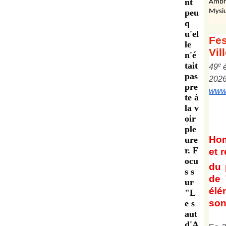
nt
Ambr
peu
Mysiu
q
u'el
Fes
le
Vil
n'é
tait
e
4
9
pas
202
pre
www.
te à
la v
oir
ple
Ho
ure
r. F
et
r
ocu
du 
s s
de 
ur
él
"L
son 
e s
aut
d'A