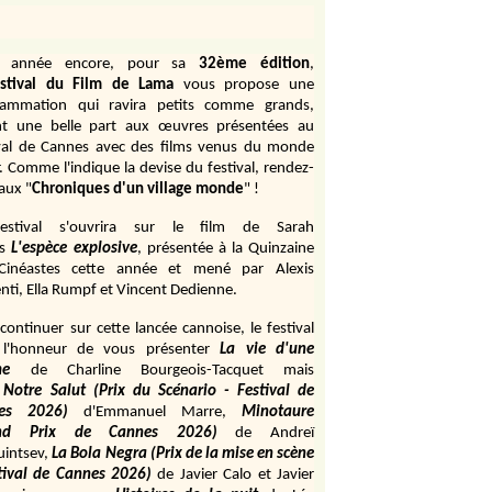
e année encore, pour sa
32ème édition
,
stival du Film de Lama
vous propose une
rammation qui ravira petits comme grands,
ant une belle part aux œuvres présentées au
val de Cannes avec des films venus du monde
r. Comme l'indique la devise du festival, rendez-
aux "
Chroniques d'un village monde
" !
estival s'ouvrira sur le film de Sarah
s
L'espèce explosive
, présentée à la Quinzaine
Cinéastes cette année et mené par Alexis
ti, Ella Rumpf et Vincent Dedienne.
continuer sur cette lancée cannoise, le festival
 l'honneur de vous présenter
La vie d'une
me
de
Charline Bourgeois-Tacquet
mais
Notre Salut (Prix du Scénario - Festival de
es 2026)
d'Emmanuel Marre,
Minotaure
and Prix de Cannes 2026)
de Andreï
uintsev,
La Bola Negra (Prix de la mise en scène
tival de Cannes 2026)
de Javier Calo et Javier