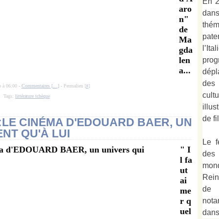
En 2
aro
dan
n"
thé
de
pate
Ma
l’It
gda
len
prog
a...
dépl
des 
o à 06:00 -
Commentaires [
…
]
- Permalien [
#
]
cult
Tags:
littérature tchèque
illu
de fi
 :LE CINÉMA D'EDOUARD BAER, UN
ENT QU'À LUI
Le f
" I
des
l fa
mond
ut
Rein
ai
de 
me
r q
not
uel
dan