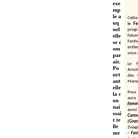
exe
mp
le a
Cett
uq
le
Fe
uel
prog
elle
fais
se c
Festi
entie
om
vous 
par
ait.
Le f
Po
Arnol
urt
des 
ant
Manen
elle
Pour 
la c
aura
on
fem
nai
aussi
ssai
Cann
t te
(Gr
lle
Zviag
me
- Fes