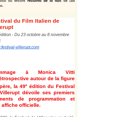
ossi ou encore
Histoires de la nuit
de Léa
s.
tival
du Film Italien de
lerupt
édition
-
Du
2
3
octobre au
8
novembre
6
festival-villerupt.com
mmage à Monica Vitti
étrospective autour de la figure
e
père, la 49
édition du Festival
Villerupt dévoile ses premiers
éments de programmation et
affiche officielle
.