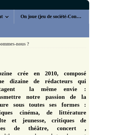
nt
On joue (jeu de société-Concours)
sommes-nous ?
zine crée en 2010, composé
ne dizaine de rédacteurs qui
rtagent la même envie :
nsmettre notre passion de la
ture sous toutes ses formes :
tiques cinéma, de littérature
lte et jeunesse, critiques de
èces de théâtre, concert ,