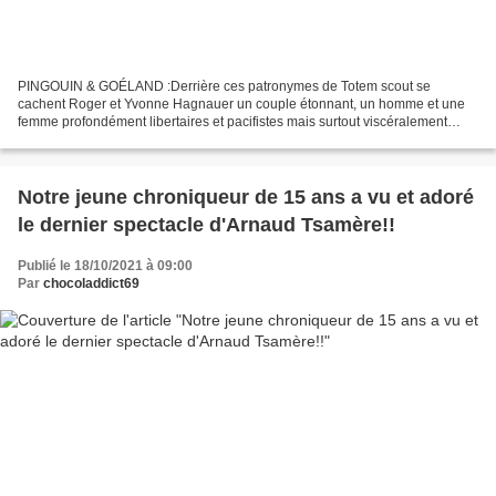
PINGOUIN & GOÉLAND :Derrière ces patronymes de Totem scout se
cachent Roger et Yvonne Hagnauer un couple étonnant, un homme et une
femme profondément libertaires et pacifistes mais surtout viscéralement
humaniste qui en 1941 créeront La Maison d’Enfants...
Notre jeune chroniqueur de 15 ans a vu et adoré
le dernier spectacle d'Arnaud Tsamère!!
Publié le 18/10/2021 à 09:00
Par
chocoladdict69