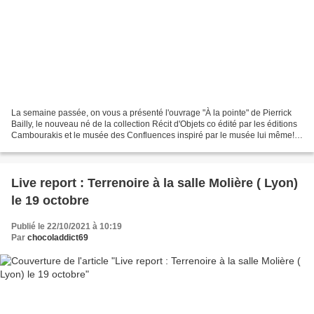
La semaine passée, on vous a présenté l'ouvrage "À la pointe" de Pierrick
Bailly, le nouveau né de la collection Récit d'Objets co édité par les éditions
Cambourakis et le musée des Confluences inspiré par le musée lui même!
Pierric Bailly a quelque peu...
Live report : Terrenoire à la salle Molière ( Lyon)
le 19 octobre
Publié le 22/10/2021 à 10:19
Par
chocoladdict69