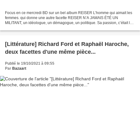
Focus en ce mercredi BD sur un bel album REISER L’homme qui aimait les
femmes. qui donne une autre facette REISER N’A JAMAIS ÉTÉ UN
MILITANT, un idéologue, un démagogue, un politique. Sa passion, c’était la
réalité. Voler le feu du réel. Brûler les mots...
[Littérature] Richard Ford et Raphaël Haroche,
deux facettes d'une même pièce...
Publié le 19/10/2021 à 09:55
Par
Bazaart