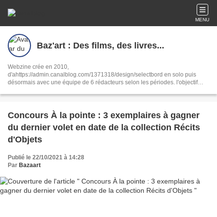
MENU
Baz'art : Des films, des livres...
Webzine crée en 2010,
d'ahttps://admin.canalblog.com/1371318/design/selectbord en solo puis
désormais avec une équipe de 6 rédacteurs selon les périodes. l'objectif
reste le même : partager notre passion de la culture sous toutes ses formes,
ciné, livres, musique, interviews, spectacles.
Concours À la pointe : 3 exemplaires à gagner
du dernier volet en date de la collection Récits
d'Objets
Publié le 22/10/2021 à 14:28
Par
Bazaart