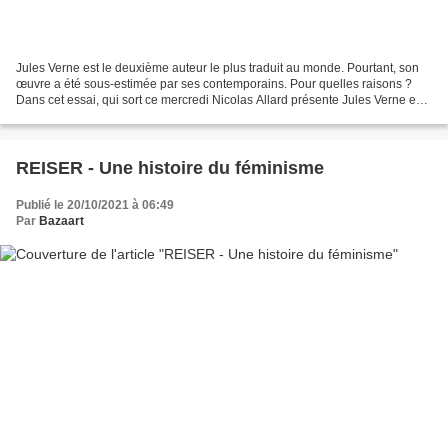
Jules Verne est le deuxième auteur le plus traduit au monde. Pourtant, son
œuvre a été sous-estimée par ses contemporains. Pour quelles raisons ?
Dans cet essai, qui sort ce mercredi Nicolas Allard présente Jules Verne en
père de la pop culture. Ses œuvres...
REISER - Une histoire du féminisme
Publié le 20/10/2021 à 06:49
Par
Bazaart