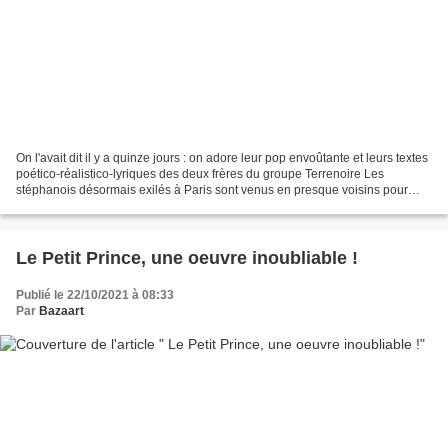
On l'avait dit il y a quinze jours : on adore leur pop envoûtante et leurs textes
poético-réalistico-lyriques des deux frères du groupe Terrenoire Les
stéphanois désormais exilés à Paris sont venus en presque voisins pour
venir jouer les morceaux de leur...
Le Petit Prince, une oeuvre inoubliable !
Publié le 22/10/2021 à 08:33
Par
Bazaart