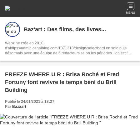
MENU
Baz'art : Des films, des livres...
Webzine crée en 2010,
d'ahttps://admin.canalblog.com/1371318/design/selectbord en solo puis
désormais avec une équipe de 6 rédacteurs selon les périodes. l'objectif
reste le même : partager notre passion de la culture sous toutes ses formes,
ciné, livres, musique, interviews, spectacles.
FREEZE WHERE U R : Brisa Roché et Fred
Fortuny font revivre le temps béni du Brill
Building
Publié le 24/01/2021 à 18:27
Par
Bazaart