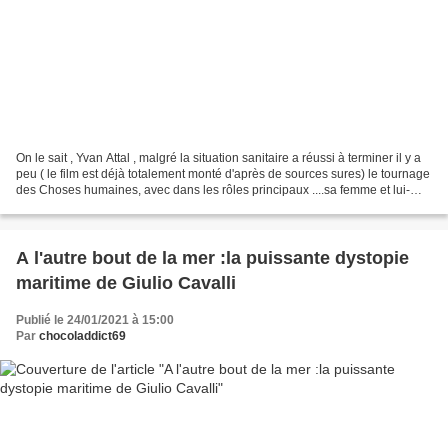
On le sait , Yvan Attal , malgré la situation sanitaire a réussi à terminer il y a
peu ( le film est déjà totalement monté d'après de sources sures) le tournage
des Choses humaines, avec dans les rôles principaux ....sa femme et lui-
même ( qui a dit "étonnant...
A l'autre bout de la mer :la puissante dystopie
maritime de Giulio Cavalli
Publié le 24/01/2021 à 15:00
Par
chocoladdict69