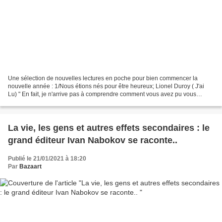
Une sélection de nouvelles lectures en poche pour bien commencer la
nouvelle année : 1/Nous étions nés pour être heureux; Lionel Duroy ( J'ai
Lu) " En fait, je n'arrive pas à comprendre comment vous avez pu vous
remettre de notre enfance." Le temps d’un...
La vie, les gens et autres effets secondaires : le
grand éditeur Ivan Nabokov se raconte..
Publié le 21/01/2021 à 18:20
Par
Bazaart