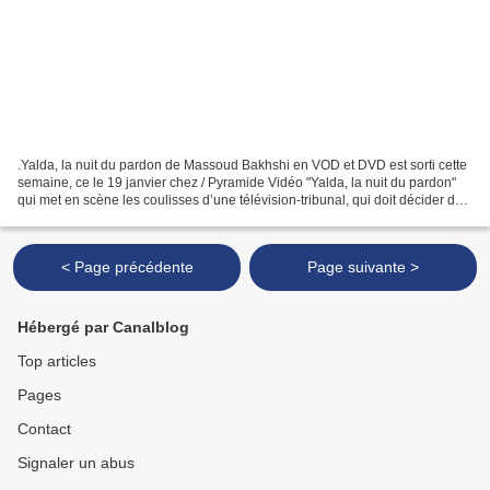
.Yalda, la nuit du pardon de Massoud Bakhshi en VOD et DVD est sorti cette
semaine, ce le 19 janvier chez / Pyramide Vidéo "Yalda, la nuit du pardon"
qui met en scène les coulisses d’une télévision-tribunal, qui doit décider de
la vie et la mort d’un...
< Page précédente
Page suivante >
Hébergé par Canalblog
Top articles
Pages
Contact
Signaler un abus