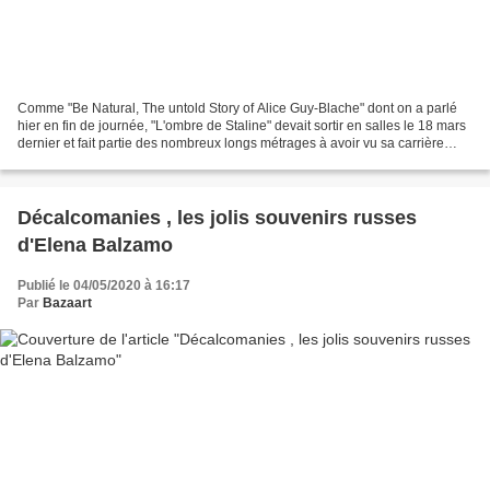
Comme "Be Natural, The untold Story of Alice Guy-Blache" dont on a parlé
hier en fin de journée, "L'ombre de Staline" devait sortir en salles le 18 mars
dernier et fait partie des nombreux longs métrages à avoir vu sa carrière
stoppée à cause du confinement....
Décalcomanies , les jolis souvenirs russes
d'Elena Balzamo
Publié le 04/05/2020 à 16:17
Par
Bazaart