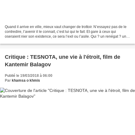
Quand il arrive en ville, mieux vaut changer de trottoir. N’essayez pas de le
contredire, l’avenir il le connait, c’est lui qui le fait. Et gare à ceux qui
oseraient nier son existence, ce sera l’exil ou l’asile. Qui ? un renégat ? un
despote ? non, le...
Critique : TESNOTA, une vie à l'étroit, film de
Kantemir Balagov
Publié le 19/03/2018 à 06:00
Par
khamsa o khmis