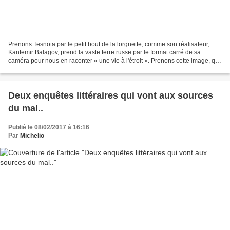
Prenons Tesnota par le petit bout de la lorgnette, comme son réalisateur,
Kantemir Balagov, prend la vaste terre russe par le format carré de sa
caméra pour nous en raconter « une vie à l'étroit ». Prenons cette image, qui
met au premier plan le visage...
Deux enquêtes littéraires qui vont aux sources
du mal..
Publié le 08/02/2017 à 16:16
Par
Michelio