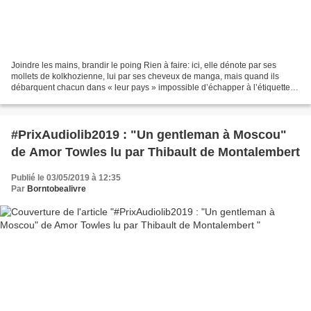
Joindre les mains, brandir le poing Rien à faire: ici, elle dénote par ses
mollets de kolkhozienne, lui par ses cheveux de manga, mais quand ils
débarquent chacun dans « leur pays » impossible d’échapper à l’étiquette
de touriste. Marine, Marina, et François-Xavier,...
#PrixAudiolib2019 : "Un gentleman à Moscou"
de Amor Towles lu par Thibault de Montalembert
Publié le 03/05/2019 à 12:35
Par
Borntobealivre