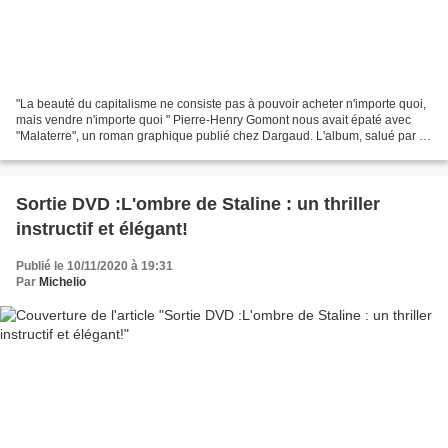
"La beauté du capitalisme ne consiste pas à pouvoir acheter n'importe quoi,
mais vendre n'importe quoi " Pierre-Henry Gomont nous avait épaté avec
"Malaterre", un roman graphique publié chez Dargaud. L'album, salué par la
critique, reçoit le Grand Prix...
Sortie DVD :L'ombre de Staline : un thriller
instructif et élégant!
Publié le 10/11/2020 à 19:31
Par
Michelio