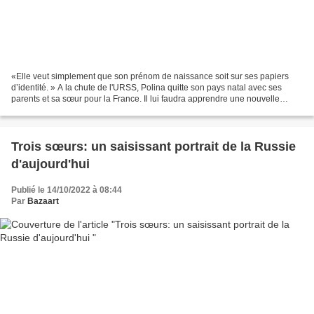
«Elle veut simplement que son prénom de naissance soit sur ses papiers
d’identité. » A la chute de l'URSS, Polina quitte son pays natal avec ses
parents et sa sœur pour la France. Il lui faudra apprendre une nouvelle
langue, souvent tenir la sienne et...
Trois sœurs: un saisissant portrait de la Russie
d'aujourd'hui
Publié le 14/10/2022 à 08:44
Par
Bazaart