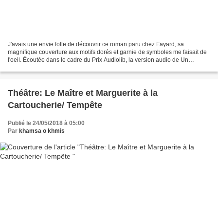
J'avais une envie folle de découvrir ce roman paru chez Fayard, sa
magnifique couverture aux motifs dorés et garnie de symboles me faisait de
l'oeil. Écoutée dans le cadre du Prix Audiolib, la version audio de Un
gentleman à Moscou de Amor Towles lue...
Théâtre: Le Maître et Marguerite à la
Cartoucherie/ Tempête
Publié le 24/05/2018 à 05:00
Par
khamsa o khmis