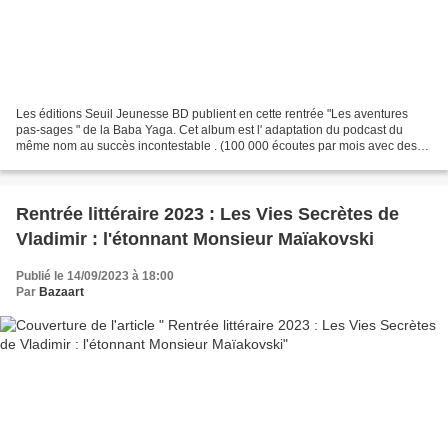
Les éditions Seuil Jeunesse BD publient en cette rentrée "Les aventures
pas-sages " de la Baba Yaga. Cet album est l' adaptation du podcast du
même nom au succès incontestable . (100 000 écoutes par mois avec des
histoires formidables écrites par Grégoire...
Rentrée littéraire 2023 : Les Vies Secrètes de
Vladimir : l'étonnant Monsieur Maïakovski
Publié le 14/09/2023 à 18:00
Par
Bazaart