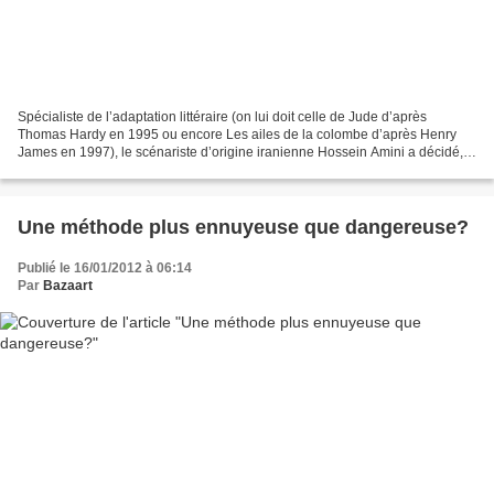
Spécialiste de l’adaptation littéraire (on lui doit celle de Jude d’après
Thomas Hardy en 1995 ou encore Les ailes de la colombe d’après Henry
James en 1997), le scénariste d’origine iranienne Hossein Amini a décidé,
pour son passage à la réalisation,...
Une méthode plus ennuyeuse que dangereuse?
Publié le 16/01/2012 à 06:14
Par
Bazaart