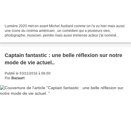
Lumière 2020 met en avant Michel Audiard comme on l'a vu hier mais aussi
une icone du cinéma américain , un comédien qui a plusieurs vies,
photographe, musicien, peintre mais aussi immense acteur j'ai nommé
Viggo Mortensen . En 36 ans de carrière et une...
Captain fantastic : une belle réflexion sur notre
mode de vie actuel..
Publié le 03/11/2016 à 06:00
Par
Bazaart