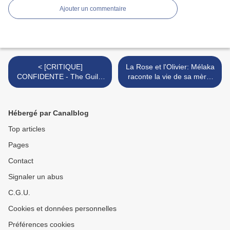
Ajouter un commentaire
< [CRITIQUE]
La Rose et l'Olivier: Mélaka
CONFIDENTE - The Guilty
raconte la vie de sa mère,
en version turque et
la célèbre autrice jeunesse
féministe!
Gudule! >
Hébergé par Canalblog
Top articles
Pages
Contact
Signaler un abus
C.G.U.
Cookies et données personnelles
Préférences cookies