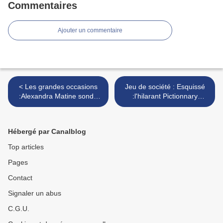
Commentaires
Ajouter un commentaire
< Les grandes occasions
Jeu de société : Esquissé
:Alexandra Matine sonde
:l'hilarant Pictionnary
les abysses d'une famille à
version... téléphone arabe!!
la dérive
>
Hébergé par Canalblog
Top articles
Pages
Contact
Signaler un abus
C.G.U.