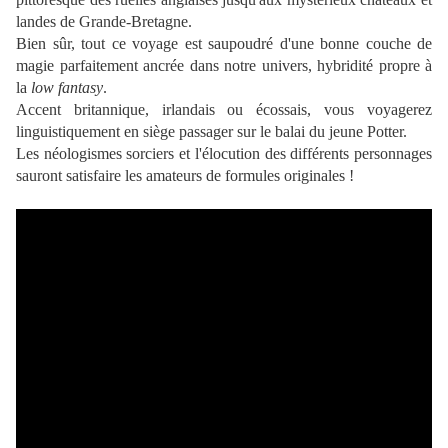
landes de Grande-Bretagne.
Bien sûr, tout ce voyage est saupoudré d'une bonne couche de
magie parfaitement ancrée dans notre univers, hybridité propre à
la
low fantasy
.
Accent britannique, irlandais ou écossais, vous voyagerez
linguistiquement en siège passager sur le balai du jeune Potter.
Les néologismes sorciers et l'élocution des différents personnages
sauront satisfaire les amateurs de formules originales !