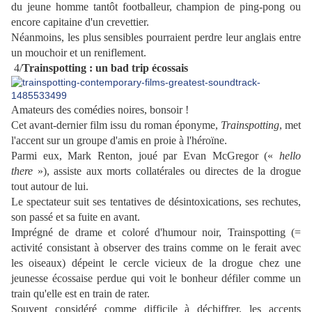
du jeune homme tantôt footballeur, champion de ping-pong ou
encore capitaine d'un crevettier.
Néanmoins, les plus sensibles pourraient perdre leur anglais entre
un mouchoir et un reniflement.
4/
Trainspotting : un bad trip écossais
Amateurs des comédies noires, bonsoir !
Cet avant-dernier film issu du roman éponyme,
Trainspotting
, met
l'accent sur un groupe d'amis en proie à l'héroïne.
Parmi eux, Mark Renton, joué par Evan McGregor («
hello
there
»), assiste aux morts collatérales ou directes de la drogue
tout autour de lui.
Le spectateur suit ses tentatives de désintoxications, ses rechutes,
son passé et sa fuite en avant.
Imprégné de drame et coloré d'humour noir, Trainspotting (=
activité consistant à observer des trains comme on le ferait avec
les oiseaux) dépeint le cercle vicieux de la drogue chez une
jeunesse écossaise perdue qui voit le bonheur défiler comme un
train qu'elle est en train de rater.
Souvent considéré comme difficile à déchiffrer, les accents