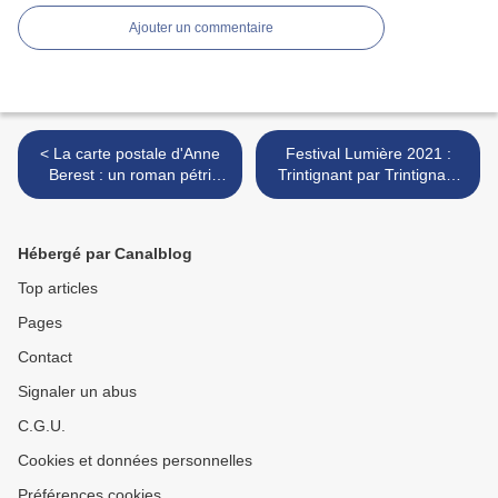
Ajouter un commentaire
< La carte postale d'Anne
Festival Lumière 2021 :
Berest : un roman pétri
Trintignant par Trintignant
d'humanité
un documentaire
remarquable sur un artiste
qui l'est tout autant >
Hébergé par Canalblog
Top articles
Pages
Contact
Signaler un abus
C.G.U.
Cookies et données personnelles
Préférences cookies