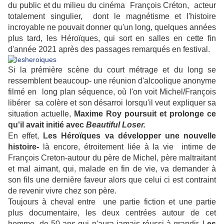
du public et du milieu du cinéma François Créton, acteur
totalement singulier, dont le magnétisme et l'histoire
incroyable ne pouvait donner qu'un long, quelques années
plus tard, les Héroïques, qui sort en salles en cette fin
d'année 2021 après des passages remarqués en festival.
Si la prémière scène du court métrage et du long se
ressemblent beaucoup- une réunion d'alcoolique anonyme
filmé en long plan séquence, où l'on voit Michel/François
libérer sa colère et son désarroi lorsqu'il veut expliquer sa
situation actuelle,
Maxime Roy poursuit et prolonge ce
qu'il avait initié avec
Beautiful Loser.
En effet,
Les Héroïques va développer une nouvelle
histoire-
là encore, étroitement liée à la vie intime de
François Creton-autour du père de Michel, père maltraitant
et mal aimant, qui, malade en fin de vie, va demander à
son fils une dernière faveur alors que celui ci est contraint
de revenir vivre chez son père.
Toujours à cheval entre une partie fiction et une partie
plus
documentaire, les deux centrées autour de cet
homme de 50 ans qui n'aura jamais réussi à grandir,
L
es