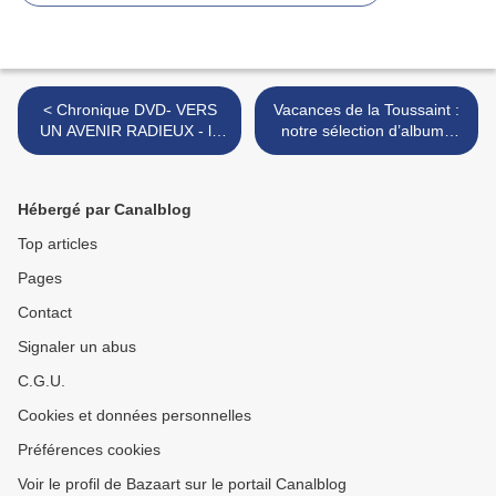
< Chronique DVD- VERS
Vacances de la Toussaint :
UN AVENIR RADIEUX - la
notre sélection d’albums
lettre d'amour un peu
jeunesse:2nde partie >
désabusée de Nanni au
cinéma
Hébergé par Canalblog
Top articles
Pages
Contact
Signaler un abus
C.G.U.
Cookies et données personnelles
Préférences cookies
Voir le profil de Bazaart sur le portail Canalblog