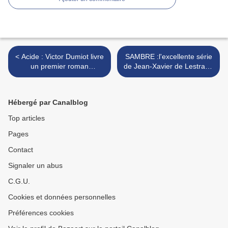
< Acide : Victor Dumiot livre
SAMBRE :l'excellente série
un premier roman
de Jean-Xavier de Lestrade
totalement décapant !
adaptée d'un glaçant fait-
divers >
Hébergé par Canalblog
Top articles
Pages
Contact
Signaler un abus
C.G.U.
Cookies et données personnelles
Préférences cookies