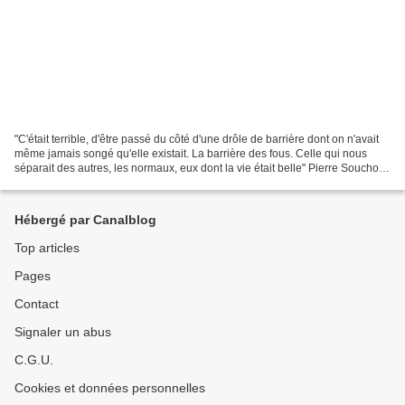
"C'était terrible, d'être passé du côté d'une drôle de barrière dont on n'avait
même jamais songé qu'elle existait. La barrière des fous. Celle qui nous
séparait des autres, les normaux, eux dont la vie était belle" Pierre Souchon,
connu en tant que journaliste,...
Hébergé par Canalblog
Top articles
Pages
Contact
Signaler un abus
C.G.U.
Cookies et données personnelles