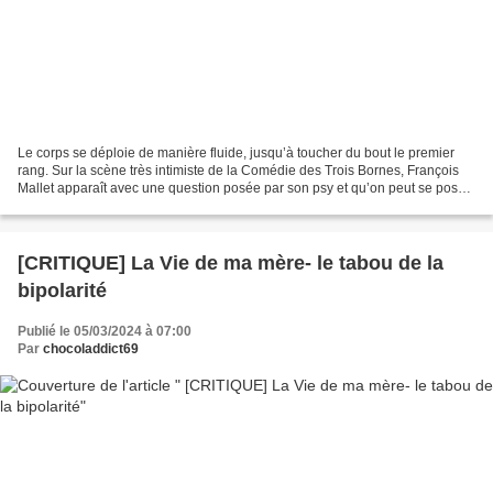
Le corps se déploie de manière fluide, jusqu’à toucher du bout le premier
rang. Sur la scène très intimiste de la Comédie des Trois Bornes, François
Mallet apparaît avec une question posée par son psy et qu’on peut se poser
à tous.tes : « est-ce que ça...
[CRITIQUE] La Vie de ma mère- le tabou de la
bipolarité
Publié le 05/03/2024 à 07:00
Par
chocoladdict69