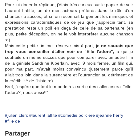
Pour lui doner la réplique, j'étais très curieux sur le papier de voir
Laurent Lafitte, un de mes acteurs préférés dans le rôle d'un
chanteur à succès, et si on reconnait largement les mimiques et
expressions caractéristiques de ce jeu que j'apprécie tant, sa
prestation reste un poil en deça de celle de sa partenaire (en
plus, petite déception, on ne le voit interprèter aucune chanson
:o).
Mais cette petite- infime- réserve mis à part,
je ne saurais que
trop vous conseiller d'aller voir ce "Elle l'adore",
à qui je
souhaite un même succès que pour comparer avec un autre film
de la géniale Sandrine Kiberlain, avec 9 mois ferme, un film qui,
pour ma part, m'avait moins convaincu (justement parce qu'il
allait trop loin dans la surenchère et l'outrancier au détriment de
la crédibilité de l'histoire).
Bref, j'espère que tout le monde à la sortie des salles criera: "elle
l'adore?, nous aussi!!"
#julien clerc
#laurent laffite
#comédie policière
#jeanne herry
#fille de
Partager