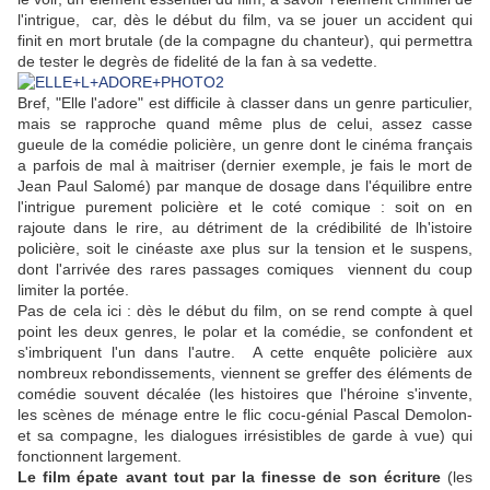
l'intrigue, car, dès le début du film, va se jouer un accident qui
finit en mort brutale (de la compagne du chanteur), qui permettra
de tester le degrès de fidelité de la fan à sa vedette.
Bref, "Elle l'adore" est difficile à classer dans un genre particulier,
mais se rapproche quand même plus de celui, assez casse
gueule de la comédie policière, un genre dont le cinéma français
a parfois de mal à maitriser (dernier exemple, je fais le mort de
Jean Paul Salomé) par manque de dosage dans l'équilibre entre
l'intrigue purement policière et le coté comique : soit on en
rajoute dans le rire, au détriment de la crédibilité de lh'istoire
policière, soit le cinéaste axe plus sur la tension et le suspens,
dont l'arrivée des rares passages comiques viennent du coup
limiter la portée.
Pas de cela ici : dès le début du film, on se rend compte à quel
point les deux genres, le polar et la comédie, se confondent et
s'imbriquent l'un dans l'autre. A cette enquête policière aux
nombreux rebondissements, viennent se greffer des éléments de
comédie souvent décalée (les histoires que l'héroine s'invente,
les scènes de ménage entre le flic cocu-génial Pascal Demolon-
et sa compagne, les dialogues irrésistibles de garde à vue) qui
fonctionnent largement.
Le film épate avant tout par la finesse de son écriture
(les