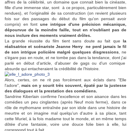
affres de la célébrité, un domaine que connait bien la cinéaste,
fille d'une immense star, sont à ce propos, particulièrement bien
rendues), et l'originalité de sa construction (on revient plusieurs
fois sur des passages du début du film qu'on pensait avoir
compris) en font
une intrigue d'une précision mécanique,
dépourvue de la moindre faille, tout en n'oubliant pas de
nous inclure des moments vraiment drôles.
La grande réussite du film tient sans doute au fait que
la
réalisatrice et scénariste Jeanne Herry ne perd jamais le fil
de son intrigue policière malgré quelques disgressions
, ne
s'égare pas en route, et ne tombe pas dans la tendance, dont j'ai
parlé en début d'article, d'abuser de gags ou d'un comique
absurde qui entacheraient la crédibilité de l'histoire.
Alors, certes, on ne rit pas forcément aux éclats dans "Elle
l'adore",
mais on y sourit très souvent, épaté par la justesse
des dialogues et la prestation des comédiens.
Sandrine Kiberlain confirme l'excellence et son aisance dans les
comédies un peu cinglantes (après Neuf mois ferme), dans ce
rôle de mythomane entraînée par son idole dans une histoire de
meurtre et on imagine mal quelqu'un d'autre à sa place, tant
cette Muriel, à la fois madame tout le monde, et en même temps
dôtée d'une fantaisie, voire une douce folie bien à elle, lui
correspond tout à fait.