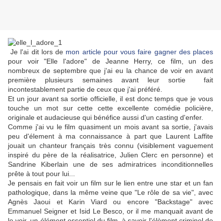
Je l'ai dit lors de
mon article pour vous faire gagner des places
pour voir "Elle l'adore" de Jeanne Herry, ce film, un des
nombreux de septembre que j'ai eu la chance de voir en avant
première plusieurs semaines avant leur sortie fait
incontestablement partie de ceux que j'ai préféré.
Et un jour avant sa sortie officielle, il est donc temps que je vous
touche un mot sur cette cette excellente comédie policière,
originale et audacieuse qui bénéfice aussi d'un casting d'enfer.
Comme j'ai vu le film quasiment un mois avant sa sortie, j'avais
peu d'élement à ma connaissance à part que Laurent Laffite
jouait un chanteur français très connu (visiblement vaguement
inspiré du père de la réalisatrice, Julien Clerc en personne) et
Sandrine Kiberlain une de ses admiratrices inconditionnelles
prête à tout pour lui...
Je pensais en fait voir un film sur le lien entre une star et un fan
pathologique, dans la même veine que "Le rôle de sa vie", avec
Agnès Jaoui et Karin Viard ou encore "Backstage" avec
Emmanuel Seigner et Isid Le Besco, or il me manquait avant de
le voir, un élément essentiel du film, à savoir l'élèment criminel de