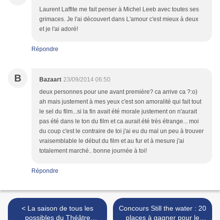
Laurent Laffite me fait penser à Michel Leeb avec toutes ses
grimaces. Je l'ai découvert dans L'amour c'est mieux à deux
et je l'ai adoré!
Répondre
B
Bazaart
23/09/2014 06:50
deux personnes pour une avant première? ca arrive ca ?:o)
ah mais justement à mes yeux c'est son amoralité qui fait tout
le sel du film...si la fin avait été morale justement on n'aurait
pas été dans le ton du film et ca aurait été très étrange... moi
du coup c'est le contraire de toi j'ai eu du mal un peu à trouver
vraisemblable le début du film et au fur et à mesure j'ai
totalement marché.. bonne journée à toi!
Répondre
< La saison de tous les
Concours Still the water : 20
possibles du Théâtre
places à gagner pour le