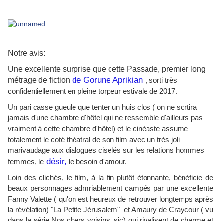
Notre avis:
Une excellente surprise que cette Passade, premier long
de Gorune Aprikian
métrage de fiction
, sorti très
confidentiellement en pleine torpeur estivale de 2017.
Un pari casse gueule que tenter un huis clos ( on ne sortira
jamais d'une chambre d'hôtel qui ne ressemble d'ailleurs pas
vraiment à cette chambre d'hôtel) et le cinéaste assume
totalement le coté théatral de son film avec un très joli
marivaudage aux dialogues ciselés sur les relations hommes
désir,
femmes, le
le besoin d'amour.
Loin des clichés, le film, à la fin plutôt étonnante, bénéficie de
beaux personnages
admriablement campés par une excellente
Fanny Valette ( qu'on est heureux de retrouver longtemps après
la révélation) "La Petite Jérusalem" et Amaury de Craycour ( vu
dans la série Nos chers voisins, sic) qui rivalisent de charme et