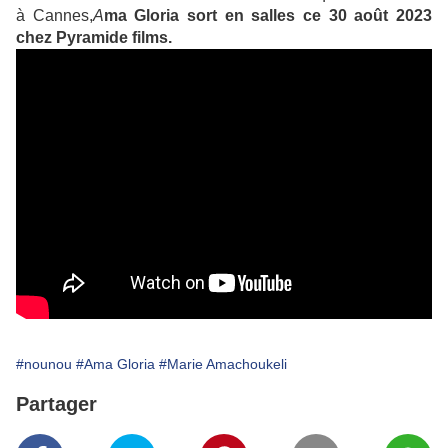
à Cannes,
A
ma
Gloria sort en salles ce 30 août 2023
chez Pyramide films.
#nounou
#Ama Gloria
#Marie Amachoukeli
Partager