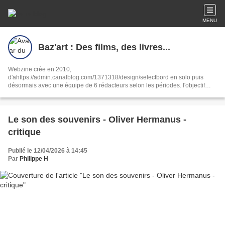
MENU
Baz'art : Des films, des livres...
Webzine crée en 2010,
d'ahttps://admin.canalblog.com/1371318/design/selectbord en solo puis
désormais avec une équipe de 6 rédacteurs selon les périodes. l'objectif
reste le même : partager notre passion de la culture sous toutes ses formes,
ciné, livres, musique, interviews, spectacles.
Le son des souvenirs - Oliver Hermanus -
critique
Publié le 12/04/2026 à 14:45
Par
Philippe H