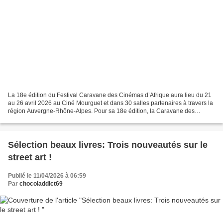
La 18e édition du Festival Caravane des Cinémas d’Afrique aura lieu du 21
au 26 avril 2026 au Ciné Mourguet et dans 30 salles partenaires à travers la
région Auvergne-Rhône-Alpes. Pour sa 18e édition, la Caravane des
Cinémas d’Afrique revient à Sainte-Foy-Les...
Sélection beaux livres: Trois nouveautés sur le
street art !
Publié le 11/04/2026 à 06:59
Par
chocoladdict69