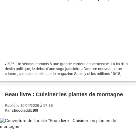
▪️1935. Un sénateur promis à une grande carrière est assassiné. La fin d'un
destin politique, le début d'une saga judiciaire.▪️ Dans ce nouveau «true
crime» , collection initiée par le magazine Society et les éditions 10/18,
Jean-Marie Pottier décrypte...
Beau livre : Cuisiner les plantes de montagne
Publié le 10/04/2026 à 17:36
Par
chocoladdict69