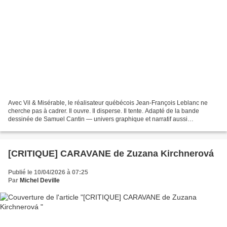
Avec Vil & Misérable, le réalisateur québécois Jean-François Leblanc ne
cherche pas à cadrer. Il ouvre. Il disperse. Il tente. Adapté de la bande
dessinée de Samuel Cantin — univers graphique et narratif aussi
irrévérencieux que radical — le film hérite...
[CRITIQUE] CARAVANE de Zuzana Kirchnerová
Publié le 10/04/2026 à 07:25
Par
Michel Deville