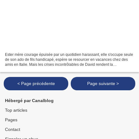
Ester mère courage épuisée par un quotidien harassant, elle s'occupe seule
de son ado de fils handicapé, espère se resourcer en vacances chez des
amis en Italie. Mais les crises incontrôlables de David rendent la
cohabitation difficile. Ester décide de...
< Page précédente
Page suivante >
Hébergé par Canalblog
Top articles
Pages
Contact