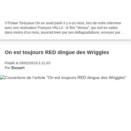
©Tristan Tortuyaux On en avait parlé il y a un mois, lors de notre interview
avec son réalisateur François VALLA : le film "Versus", qui sort en salles
dans moins d'un mois, pourrait bien par ses déflagradations, envoyer par
dessus bord toutes les conventions...
On est toujours RED dingue des Wriggles
Publié le 09/02/2019 à 11:03
Par
Bazaart