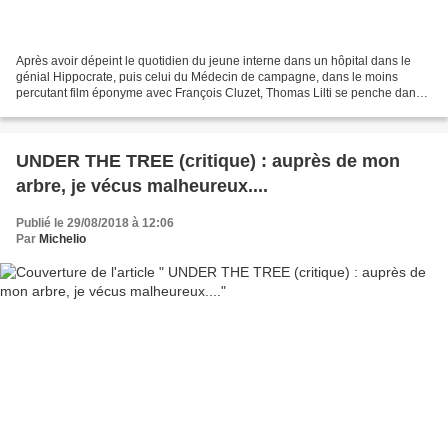
Après avoir dépeint le quotidien du jeune interne dans un hôpital dans le
génial Hippocrate, puis celui du Médecin de campagne, dans le moins
percutant film éponyme avec François Cluzet, Thomas Lilti se penche dans
son nouveau film sur le dur apprentissage...
UNDER THE TREE (critique) : auprès de mon
arbre, je vécus malheureux....
Publié le 29/08/2018 à 12:06
Par
Michelio