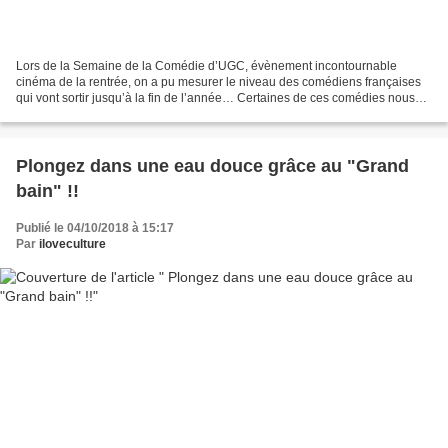
Lors de la Semaine de la Comédie d’UGC, évènement incontournable
cinéma de la rentrée, on a pu mesurer le niveau des comédiens françaises
qui vont sortir jusqu’à la fin de l’année… Certaines de ces comédies nous
ont parfois déçu (on essaie d’en parler...
Plongez dans une eau douce grâce au "Grand
bain" !!
Publié le 04/10/2018 à 15:17
Par
iloveculture