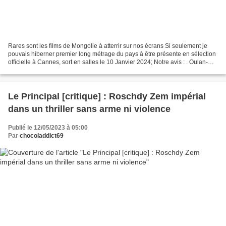
Rares sont les films de Mongolie à atterrir sur nos écrans Si seulement je
pouvais hiberner premier long métrage du pays à être présente en sélection
officielle à Cannes, sort en salles le 10 Janvier 2024; Notre avis : . Oulan-
Bator capitale de la Mongolie,...
Le Principal [critique] : Roschdy Zem impérial
dans un thriller sans arme ni violence
Publié le 12/05/2023 à 05:00
Par
chocoladdict69