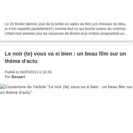
Le 20 février dernier, jour de la sortie en salles du film Les chevaux de dieu,
je m'en rappelle parfaitement ( comme tout ce qui tourne autour du cinéma) :
c'était mon premier jour de vacances de février et je m'étais programmé une
petite sortie ciné...
Le noir (te) vous va si bien : un beau film sur un
thème d'actu
Publié le 06/05/2013 à 18:36
Par
Bazaart