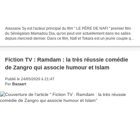
Alassane Sy est l'acteur principal du film " LE PÈRE DE NAFI " premier film
du Sénégalais Mamadou Dia, qu'on peut voir actuellement dans les salles
depuis mercredi dernier. Dans ce film, Nafi et Tokara est un jeune couple qui
s’aiment et rêvent de quitter...
Fiction TV : Ramdam : la très réussie comédie
de Zangro qui associe humour et Islam
Publié le 24/05/2020 à 21:47
Par
Bazaart