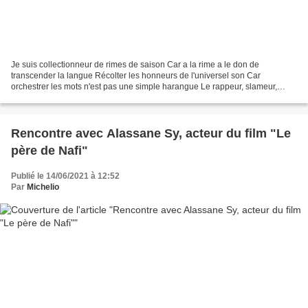
Je suis collectionneur de rimes de saison Car a la rime a le don de
transcender la langue Récolter les honneurs de l'universel son Car
orchestrer les mots n'est pas une simple harangue Le rappeur, slameur,
chanteur, Souleymane Diamanka qui répond plus...
Rencontre avec Alassane Sy, acteur du film "Le
père de Nafi"
Publié le 14/06/2021 à 12:52
Par
Michelio