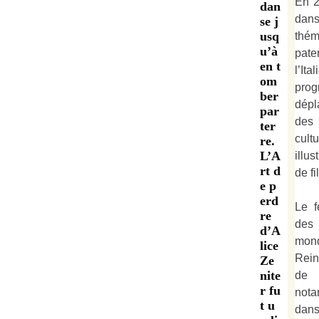
En 2
dan
dan
se j
usq
thé
u’à
pate
en t
l’It
om
prog
ber
dépl
par
des 
ter
cult
re.
L’A
illu
rt d
de fi
e p
erd
Le f
re
des
d’A
mond
lice
Rein
Ze
nite
de 
r fu
not
t u
dan