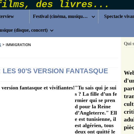
terview
Festival (cinéma, musique...)
Spectacle viva
sique (disque, concert)
Qui 
S
>
IMMIGRATION
: LES 90'S VERSION FANTASQUE
Web
d'u
"Tu sais qui je sui
pa
s ? La fille d’un fe
tra
rmier qui se pren
cul
d pour la Reine
cri
d’Angleterre." Ell
e est tunisienne, il
adu
est algérien, tous
pi
deux ont quitté le