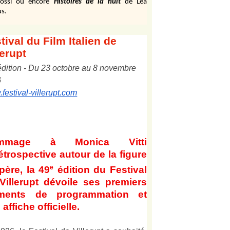
ossi ou encore
Histoires de la nuit
de Léa
s.
tival
du Film Italien de
lerupt
édition
-
Du
2
3
octobre au
8
novembre
6
festival-villerupt.com
mmage à Monica Vitti
étrospective autour de la figure
e
père, la 49
édition du Festival
Villerupt dévoile ses premiers
éments de programmation et
affiche officielle
.