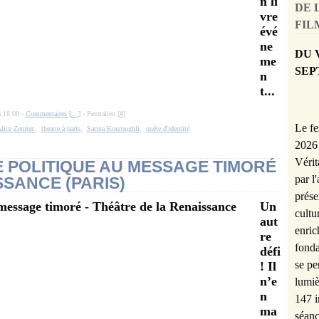
n li
DE 
vre
FILM
évé
ne
DU 
me
SEP
n
t...
à 18:00 -
Commentaires [
…
]
- Permalien [
#
]
Le fe
lice Zeniter.
,
theatre à paris
,
Sarina Kouroughli
,
quête d'identité
2026 
Vérit
E POLITIQUE AU MESSAGE TIMORÉ
par l
SSANCE (PARIS)
prése
Un
cultu
aut
enric
re
fonda
défi
se pe
! Il
n’e
lumiè
n
147 i
ma
séanc