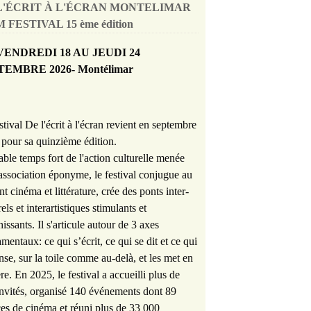
L'ÉCRIT À L'ÉCRAN MONTELIMAR
 FESTIVAL 15 ème édition
VENDREDI 18 AU JEUDI 24
TEMBRE 2026- Montélimar
stival De l'écrit à l'écran revient en septembre
pour sa quinzième édition.
able temps fort de l'action culturelle menée
'association éponyme, le festival conjugue au
nt cinéma et littérature, crée des ponts inter-
rels et interartistiques stimulants et
hissants. Il s'articule autour de 3 axes
mentaux: ce qui s’écrit, ce qui se dit et ce qui
nse, sur la toile comme au-delà, et les met en
re. En 2025, le festival a accueilli plus de
nvités, organisé 140 événements dont 89
es de cinéma et réuni plus de 33 000