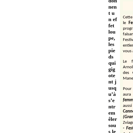
don
nen
t u
Cett
n ef
le
Fe
fet
prog
lou
fais
pe,
Festi
les
entie
pie
vous 
ds
Le f
qui
Arnol
gig
des 
ote
Manen
nt j
usq
Pour 
u’à
aura
s’e
fem
ntr
aussi
Cann
em
(Gr
êler
Zviag
sou
- Fes
s le