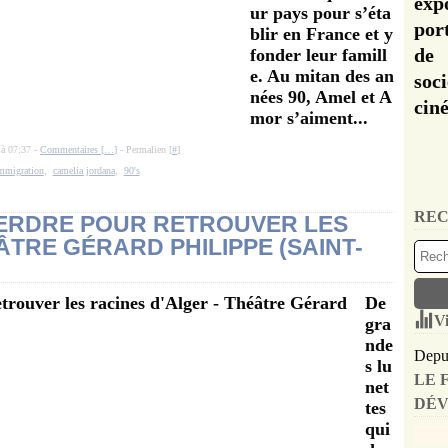
exp
ur pays pour s’éta
por
blir en France et y
de 
fonder leur famill
e. Au mitan des an
soc
nées 90, Amel et A
cin
mor s’aiment...
 à 07:37 -
Commentaires [
…
]
- Permalien [
#
]
mmigration
,
camelia jordana
,
90's
REC
 PERDRE POUR RETROUVER LES
ÂTRE GÉRARD PHILIPPE (SAINT-
De
Vi
gra
nde
Depui
s lu
LE 
net
DÉV
tes
qui