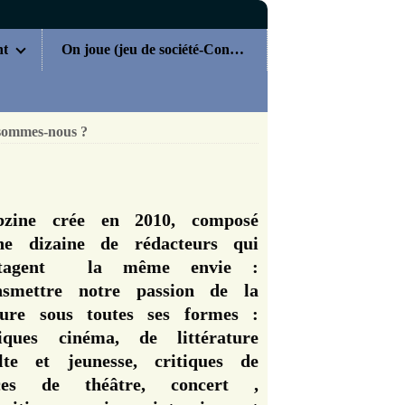
nt
On joue (jeu de société-Concours)
sommes-nous ?
zine crée en 2010, composé
ne dizaine de rédacteurs qui
rtagent la même envie :
nsmettre notre passion de la
ture sous toutes ses formes :
tiques cinéma, de littérature
lte et jeunesse, critiques de
èces de théâtre, concert ,