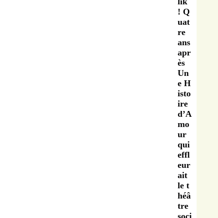
lik
! Q
uat
re
ans
apr
ès
Un
e H
isto
ire
d’A
mo
ur
qui
effl
eur
ait
le t
héâ
tre
soci