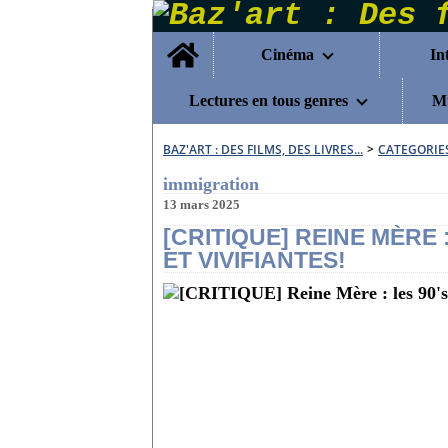
Home
Cinéma
In
Lectures en tous genres
Mu
BAZ'ART : DES FILMS, DES LIVRES...
>
CATEGORIE
immigration
13 mars 2025
[CRITIQUE] REINE MÈRE 
ET VIVIFIANTES!