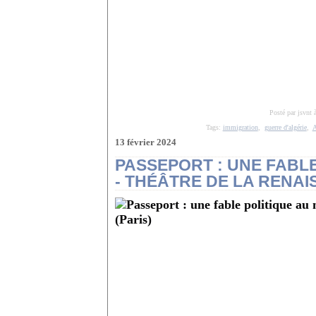
Posté par jsvnt 
Tags:
immigration
,
guerre d'algérie
,
A
13 février 2024
PASSEPORT : UNE FABL
- THÉÂTRE DE LA RENAI