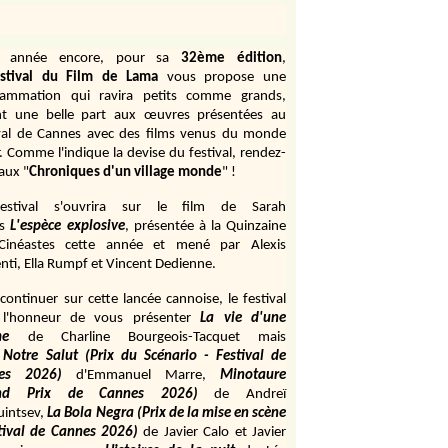
e année encore, pour sa
32ème édition
,
stival du Film de Lama
vous propose une
rammation qui ravira petits comme grands,
ant une belle part aux œuvres présentées au
val de Cannes avec des films venus du monde
r. Comme l'indique la devise du festival, rendez-
aux "
Chroniques d'un village monde
" !
estival s'ouvrira sur le film de Sarah
s
L'espèce explosive
, présentée à la Quinzaine
Cinéastes cette année et mené par Alexis
ti, Ella Rumpf et Vincent Dedienne.
continuer sur cette lancée cannoise, le festival
 l'honneur de vous présenter
La vie d'une
me
de
Charline Bourgeois-Tacquet
mais
Notre Salut (Prix du Scénario - Festival de
es 2026)
d'Emmanuel Marre,
Minotaure
and Prix de Cannes 2026)
de Andreï
uintsev,
La Bola Negra (Prix de la mise en scène
tival de Cannes 2026)
de Javier Calo et Javier