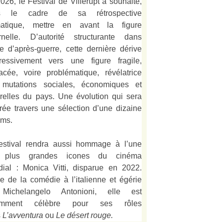
026, le Festival de Villerupt a souhaité,
s le cadre de sa rétrospective
matique, mettre en avant la figure
rnelle. D’autorité structurante dans
alie d’après-guerre, cette dernière dérive
ressivement vers une figure fragile,
acée, voire problématique, révélatrice
mutations sociales, économiques et
urelles du pays. Une évolution qui sera
strée travers une sélection d’une dizaine
lms.
estival rendra aussi hommage à l’une
 plus grandes icones du cinéma
ial : Monica Vitti, disparue en 2022.
e de la comédie à l’italienne et égérie
Michelangelo Antonioni, elle est
amment célèbre pour ses rôles
s
L’
avventura
ou
Le désert rouge
.